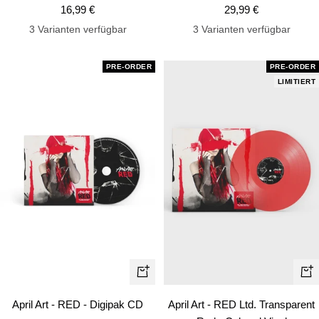
Angebotspreis
Angebotspreis
16,99 €
29,99 €
3 Varianten verfügbar
3 Varianten verfügbar
PRE-ORDER
PRE-ORDER
LIMITIERT
In
In
den
de
April Art - RED - Digipak CD
April Art - RED Ltd. Transparent
Warenkorb
Wa