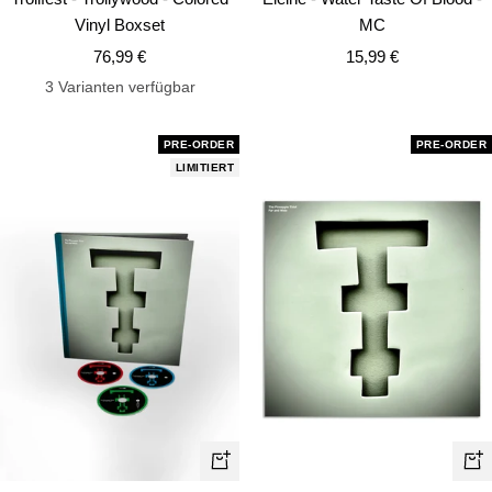
Warenkorb
Wa
Vinyl Boxset
MC
Angebotspreis
Angebotspreis
76,99 €
15,99 €
3 Varianten verfügbar
PRE-ORDER
PRE-ORDER
LIMITIERT
In
In