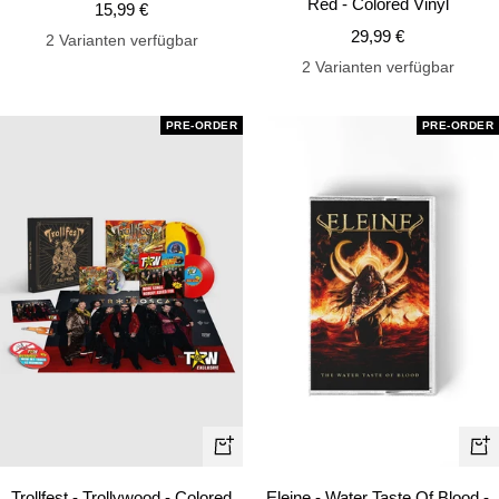
Red - Colored Vinyl
Angebotspreis
15,99 €
Angebotspreis
29,99 €
2 Varianten verfügbar
2 Varianten verfügbar
PRE-ORDER
PRE-ORDER
In
In
den
de
Trollfest - Trollywood - Colored
Eleine - Water Taste Of Blood -