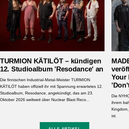
TURMION KÄTILÖT – kündigen
MADB
12. Studioalbum 'Resodance' an
veröf
Your
Die finnischen Industrial-Metal-Meister TURMION
'Don'
KÄTILÖT haben offiziell ihr mit Spannung erwartetes 12.
Studioalbum, Resodance, angekündigt, das am 23.
Die NYHC
Oktober 2026 weltweit über Nuclear Blast Reco...
ihrem ba
Kingdom, 
ist.
ALLE ARTIKEL