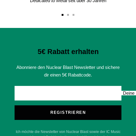
Dedicated to Metal
seit über 30 Jahren
Zur
Zur
Zur
Slide
Slide
Slide
1
2
3
gehen
gehen
gehen
5€ Rabatt erhalten
Abonniere den Nuclear Blast Newsletter und sichere
dir einen 5€ Rabattcode.
Deine 
REGISTRIEREN
Ich möchte die Newsletter von Nuclear Blast sowie der IC Music