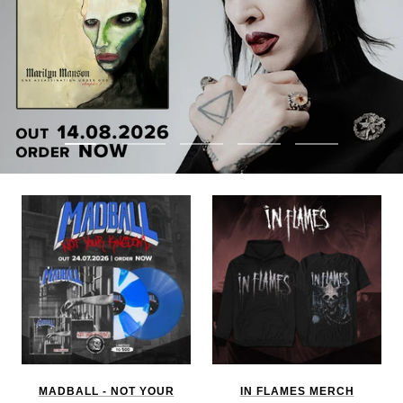
Zur
Zur
Zur
Zur
Zur
Slide
Slide
Slide
Slide
Slide
1
2
3
4
5
gehen
gehen
gehen
gehen
gehen
MADBALL - NOT YOUR
IN FLAMES MERCH