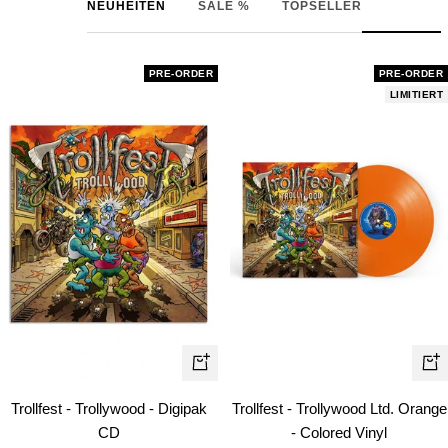
NEUHEITEN
SALE %
TOPSELLER
PRE-ORDER
PRE-ORDER
LIMITIERT
In
In
den
de
Trollfest - Trollywood - Digipak
Trollfest - Trollywood Ltd. Orange
Warenkorb
Wa
CD
- Colored Vinyl