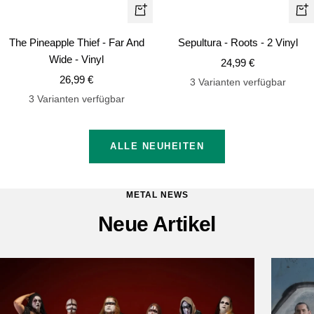
In
In
den
de
The Pineapple Thief - Far And
Sepultura - Roots - 2 Vinyl
Warenkorb
Wa
Wide - Vinyl
Angebotspreis
24,99 €
Angebotspreis
26,99 €
3 Varianten verfügbar
3 Varianten verfügbar
ALLE NEUHEITEN
METAL NEWS
Neue Artikel