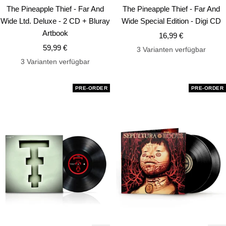
den
de
The Pineapple Thief - Far And
The Pineapple Thief - Far And
Warenkorb
Wa
Wide Ltd. Deluxe - 2 CD + Bluray
Wide Special Edition - Digi CD
Artbook
Angebotspreis
16,99 €
Angebotspreis
59,99 €
3 Varianten verfügbar
3 Varianten verfügbar
PRE-ORDER
PRE-ORDER