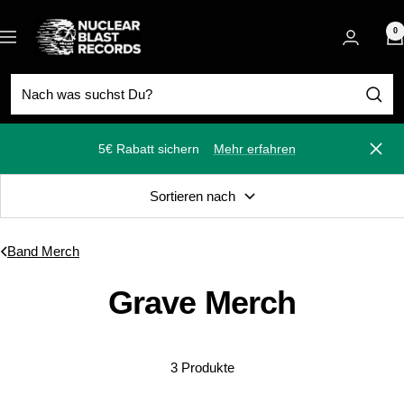
Direkt
Nuclear
zum
0
Navigation
Blast
Inhalt
5€ Rabatt sichern
Mehr erfahren
Schli
Sortieren nach
Band Merch
Grave Merch
3 Produkte