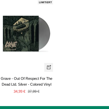
LIMITIERT
In
den
Grave - Out Of Respect For The
Warenkorb
Dead Ltd. Silver - Colored Vinyl
Angebotspreis
Regulärer
34,99 €
37,99 €
Preis