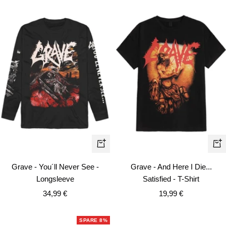
Schnellansicht
Schn
Grave - You´ll Never See -
Grave - And Here I Die...
Longsleeve
Satisfied - T-Shirt
Angebotspreis
Angebotspreis
34,99 €
19,99 €
SPARE 8%