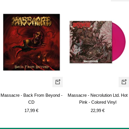
In
In
den
de
Massacre - Back From Beyond -
Massacre - Necrolution Ltd. Hot
Warenkorb
Wa
CD
Pink - Colored Vinyl
Angebotspreis
Angebotspreis
17,99 €
22,99 €