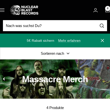
Direkt
Nuclear
zum
0
Navigation
Blast
Inhalt
5€ Rabatt sichern
Mehr erfahren
Schli
Sortieren nach
Massacre Merch
4 Produkte