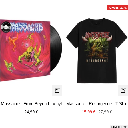
SPARE 43%
Schn
In
den
Massacre - From Beyond - Vinyl
Massacre - Resurgence - T-Shirt
Warenkorb
Angebotspreis
Angebotspreis
Regulärer
24,99 €
15,99 €
27,99 €
Preis
LIMITIERT