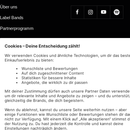
Über uns
Label Bands
Partnerprogramm
Land/Region
Sprache
Deutschland (EUR €)
Deutsch
Nuclear Blast
c/o IC Music and Apparel GmbH
Wir akzeptieren