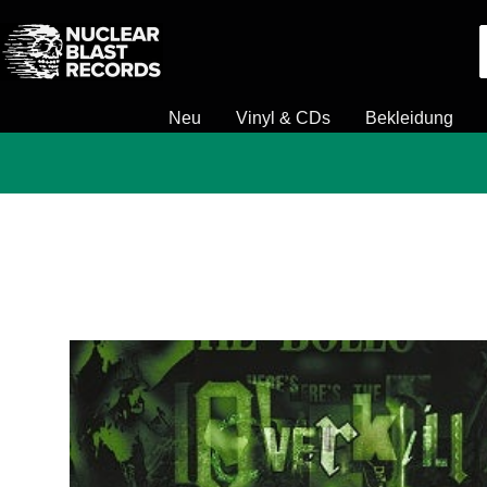
Direkt
Nuclear
zum
Blast
Inhalt
Neu
Vinyl & CDs
Bekleidung