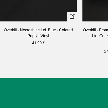
In
den
Overkill - Necroshine Ltd. Blue - Colored
Overkill - Fr
Warenkorb
PopUp Vinyl
Ltd. Gre
Angebotspreis
41,99 €
2 