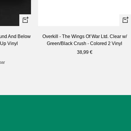
In
In
den
de
ound And Below
Overkill - The Wings Of War Ltd. Clear w/
Warenkorb
Wa
pUp Vinyl
Green/Black Crush - Colored 2 Vinyl
eis
Angebotspreis
38,99 €
bar