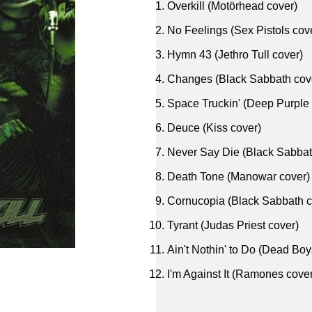
Overkill (Motörhead cover)
No Feelings (Sex Pistols cov
Hymn 43 (Jethro Tull cover)
Changes (Black Sabbath cov
Space Truckin' (Deep Purple 
Deuce (Kiss cover)
Never Say Die (Black Sabbat
Death Tone (Manowar cover)
Cornucopia (Black Sabbath c
Tyrant (Judas Priest cover)
Ain't Nothin' to Do (Dead Boy
I'm Against It (Ramones cover