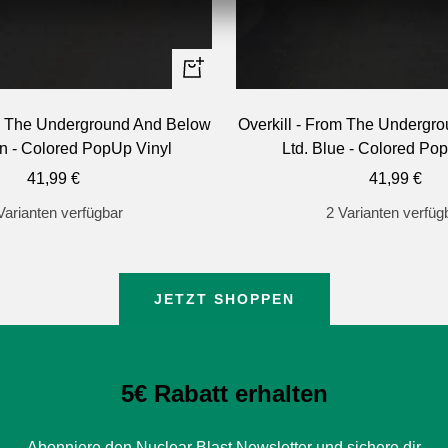
In
den
om The Underground And Below
Overkill - From The Undergr
Warenkorb
en - Colored PopUp Vinyl
Ltd. Blue - Colored Po
Angebotspreis
Angebotspr
41,99 €
41,99 €
Varianten verfügbar
2 Varianten verfüg
JETZT SHOPPEN
5€ Rabatt erhalten
Abonniere den Nuclear Blast Newsletter und sichere dir