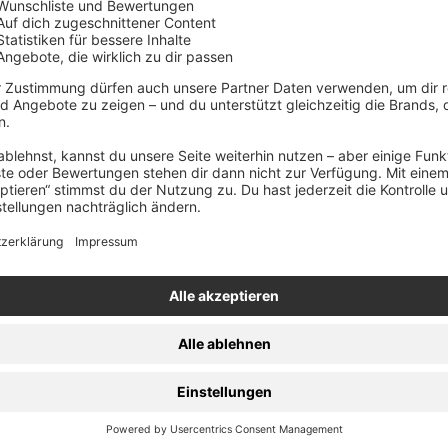
here dir dein Exemplar von Coverkill und vielen weiteren Relea
LIMITIERT