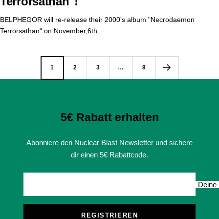
Terrorsathan"!
BELPHEGOR will re-release their 2000's album "Necrodaemon
Terrorsathan" on November,6th.
1
2
3
…
8
5€ Rabatt erhalten
Abonniere den Nuclear Blast Newsletter und sichere
dir einen 5€ Rabattcode.
Deine 
REGISTRIEREN