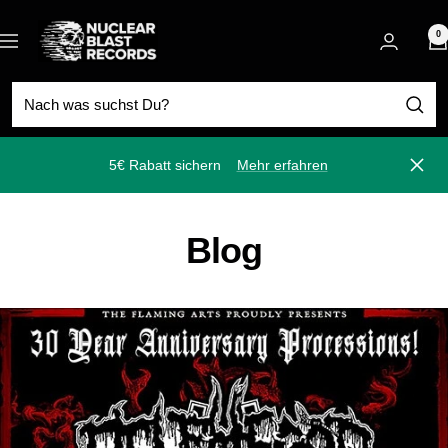
Direkt
Nuclear
zum
0
Navigation
Blast
Inhalt
5€ Rabatt sichern
Mehr erfahren
Schli
Blog