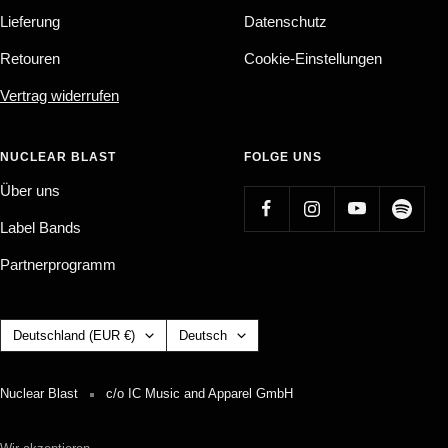
Lieferung
Datenschutz
Retouren
Cookie-Einstellungen
Vertrag widerrufen
NUCLEAR BLAST
FOLGE UNS
Über uns
Label Bands
Partnerprogramm
Land/Region
Sprache
Deutschland (EUR €)
Deutsch
Nuclear Blast
c/o IC Music and Apparel GmbH