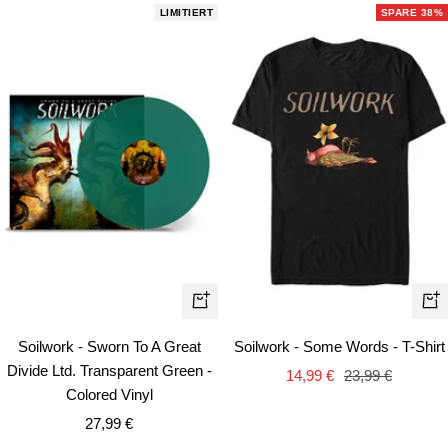
LIMITIERT
SPARE 38%
Schn
In
den
Soilwork - Sworn To A Great
Soilwork - Some Words - T-Shirt
Warenkorb
Divide Ltd. Transparent Green -
Angebotspreis
Regulärer
14,99 €
23,99 €
Colored Vinyl
Preis
Angebotspreis
27,99 €