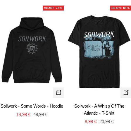
SPARE 70%
SPARE 63%
Schnellansicht
Schn
Soilwork - Some Words - Hoodie
Soilwork - A Whisp Of The
Atlantic - T-Shirt
Angebotspreis
Regulärer
14,99 €
49,99 €
Angebotspreis
Regulärer
Preis
8,99 €
23,99 €
Preis