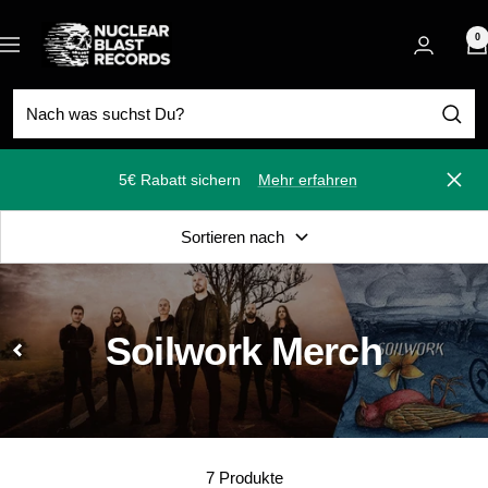
Direkt
Nuclear
zum
0
Navigation
Blast
Inhalt
5€ Rabatt sichern
Mehr erfahren
Schli
Sortieren nach
Soilwork Merch
7 Produkte