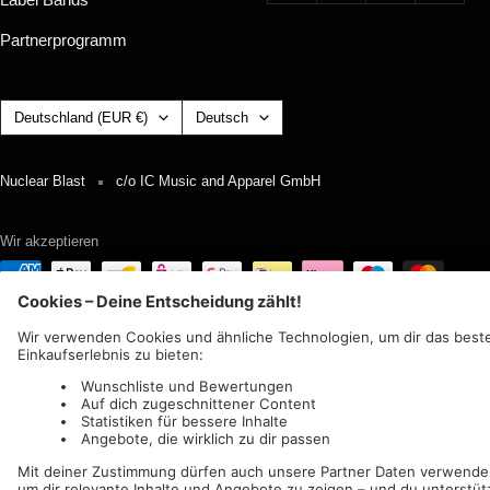
Partnerprogramm
Land/Region
Sprache
Deutschland (EUR €)
Deutsch
Nuclear Blast
c/o IC Music and Apparel GmbH
Wir akzeptieren