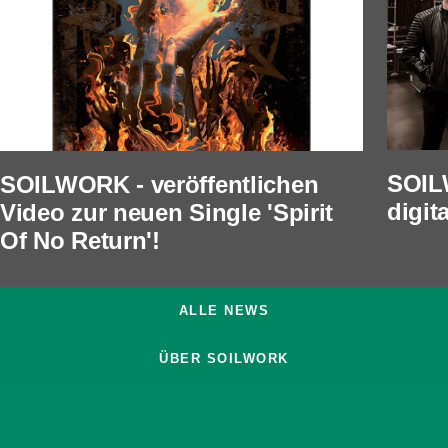
SOILW
SOILWORK - veröffentlichen
digit
Video zur neuen Single 'Spirit
Of No Return'!
ALLE NEWS
ÜBER SOILWORK