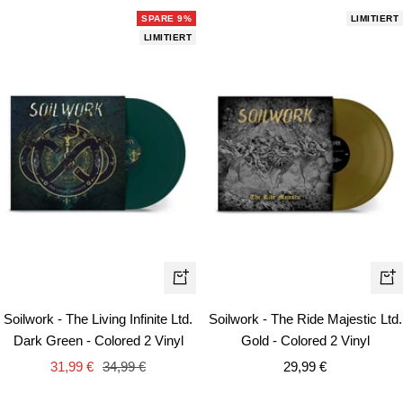
SPARE 9%
LIMITIERT
LIMITIERT
In
In
den
de
Soilwork - The Living Infinite Ltd.
Soilwork - The Ride Majestic Ltd.
Warenkorb
Wa
Dark Green - Colored 2 Vinyl
Gold - Colored 2 Vinyl
Angebotspreis
Regulärer
Angebotspreis
31,99 €
34,99 €
29,99 €
Preis