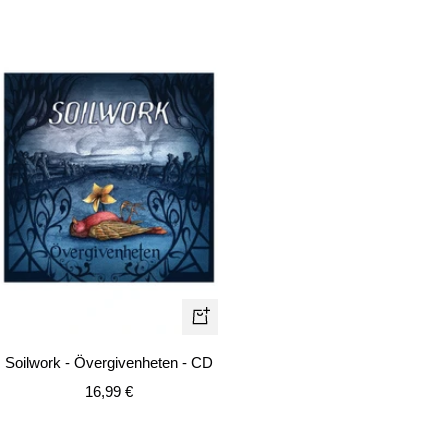
In
den
Soilwork - Övergivenheten - CD
Warenkorb
Angebotspreis
16,99 €