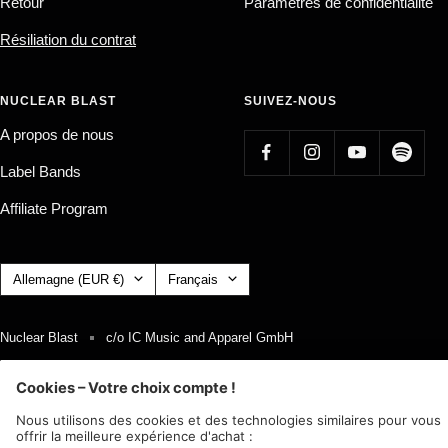
Retour
Paramètres de confidentialité
Résiliation du contrat
NUCLEAR BLAST
SUIVEZ-NOUS
A propos de nous
Label Bands
Affiliate Program
Pays/région
Langue
Allemagne (EUR €)
Français
Nuclear Blast
c/o IC Music and Apparel GmbH
Nous acceptons