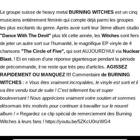
Le groupe suisse de heavy metal
BURNING WITCHES
est un cinq
musiciens entièrement féminin qui compte déjà parmi les groupes
les plus excitants du genre. Après avoir sorti leur 3ème album studio
"Dance With The Devil"
plus tôt cette année, les
Witches
sont fiers
de jeter un autre sort sur l'humanité, le magnifique EP vinyle de 4
chansons
"The Circle of Five",
qui sort AUJOURD'HUI via
Nuclear
Blast.
! Et en raison d'une réponse gigantesque pendant la période
de précommande, il ne reste que très peu d'articles.
AGISSEZ
RAPIDEMENT OU MANQUEZ !!!
Commentaire
de BURNING
WITCHES
:
« Vous êtes vraiment incroyables, le vinyle est sorti et il
va être vendu tout de suite ! C'est tellement fou et super
bouleversant ! Nous apprécions vraiment votre soutien et sommes
désormais très motivés pour continuer à travailler sur le nouvel
album ! »
Regardez ce clip spécial de remerciement des Burning
Witches à leurs fans ! https://youtu.be/5ZKcU0nzWG4