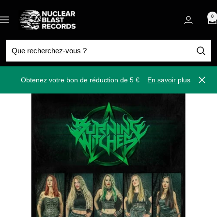
Passer
Nuclear
au
0
Navigation
Blast
contenu
Obtenez votre bon de réduction de 5 €
En savoir plus
Ferm