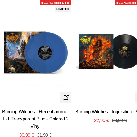
ECONOMISEZ 3%
ECONOMISE
LIMITED
Ajouter
au
Burning Witches - Hexenhammer
Burning Witches - Inquisition - 
panier
Ltd. Transparent Blue - Colored 2
Prix
Prix
22,99 €
23,99 €
Vinyl
de
normal
Prix
Prix
30,99 €
31,99 €
vente