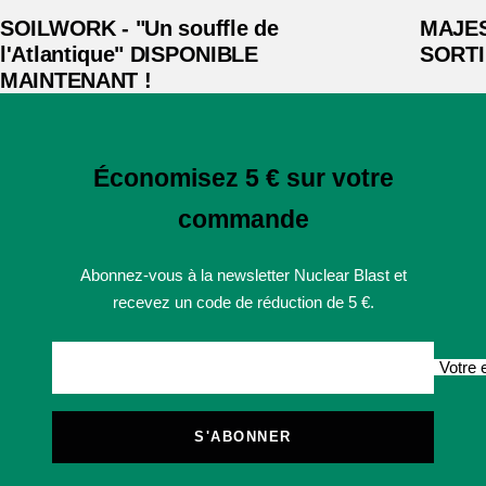
SOILWORK - "Un souffle de
MAJEST
l'Atlantique" DISPONIBLE
SORTI
MAINTENANT !
Économisez 5 € sur votre
commande
Abonnez-vous à la newsletter Nuclear Blast et
recevez un code de réduction de 5 €.
Votre 
S'ABONNER