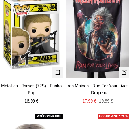
Aj
Ajouter
au
au
Iron Maiden - Run For Your Lives
Metallica - James (72S) - Funko
pa
panier
- Drapeau
Pop
Prix
Prix
Prix
17,99 €
19,99 €
16,99 €
de
normal
de
vente
vente
PRÉCOMMANDE
ECONOMISEZ 20%