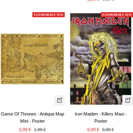
de
normal
vente
vente
ECONOMISEZ 50%
ECONOMISEZ 30%
Ajouter
Aj
au
au
Game Of Thrones - Antique Map
Iron Maiden - Killers Maxi -
panier
pa
Mini - Poster
Poster
Prix
Prix
Prix
Prix
0,99 €
1,99 €
6,99 €
9,99 €