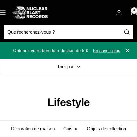
Passer
Nuclear
au
0
Navigation
Blast
contenu
Obtenez votre bon de réduction de 5 €
En savoir plus
Ferm
Trier par
Lifestyle
Décoration de maison
Cuisine
Objets de collection