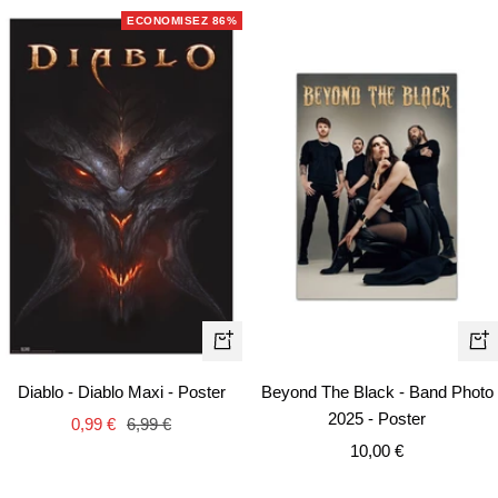
vente
vente
ECONOMISEZ 86%
Ajouter
Aj
au
au
Diablo - Diablo Maxi - Poster
Beyond The Black - Band Photo
panier
pa
2025 - Poster
Prix
Prix
0,99 €
6,99 €
Prix
de
normal
10,00 €
de
vente