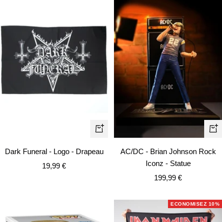
Ajouter
Aj
au
au
Dark Funeral - Logo - Drapeau
AC/DC - Brian Johnson Rock
panier
pa
Iconz - Statue
Prix
19,99 €
Prix
de
199,99 €
de
vente
vente
ECONOMISEZ 10%