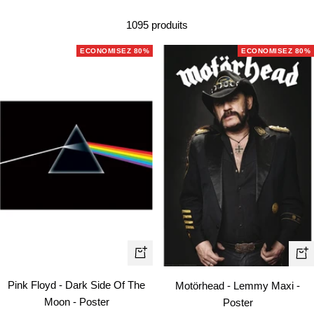
1095 produits
ECONOMISEZ 80%
ECONOMISEZ 80%
Ajouter
Aj
au
au
Pink Floyd - Dark Side Of The
Motörhead - Lemmy Maxi -
panier
pa
Moon - Poster
Poster