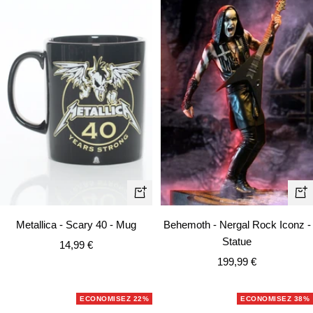
Ajouter
Aj
au
au
Metallica - Scary 40 - Mug
Behemoth - Nergal Rock Iconz -
panier
pa
Statue
Prix
14,99 €
Prix
de
199,99 €
de
vente
vente
ECONOMISEZ 22%
ECONOMISEZ 38%