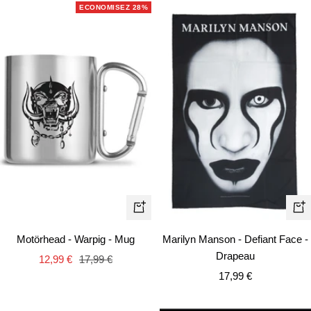
vente
ECONOMISEZ 28%
Aj
Ajouter
au
au
Marilyn Manson - Defiant Face -
Motörhead - Warpig - Mug
pa
panier
Drapeau
Prix
Prix
12,99 €
17,99 €
Prix
17,99 €
de
normal
de
vente
vente