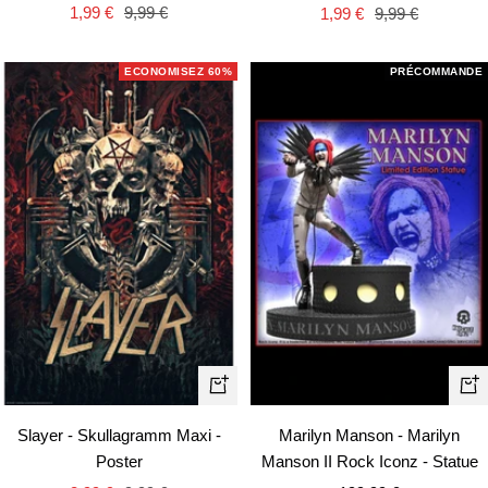
Prix
Prix
Prix
Prix
1,99 €
9,99 €
1,99 €
9,99 €
de
normal
de
normal
vente
vente
ECONOMISEZ 60%
PRÉCOMMANDE
Ajouter
Aj
au
au
Slayer - Skullagramm Maxi -
Marilyn Manson - Marilyn
panier
pa
Poster
Manson II Rock Iconz - Statue