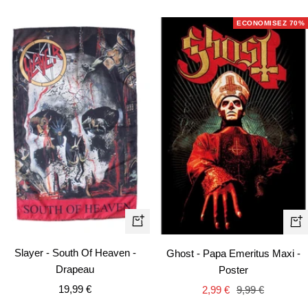
de
normal
de
vente
vente
ECONOMISEZ 70%
Ajouter
Aj
au
au
Slayer - South Of Heaven -
Ghost - Papa Emeritus Maxi -
panier
pa
Drapeau
Poster
Prix
Prix
Prix
19,99 €
2,99 €
9,99 €
de
de
normal