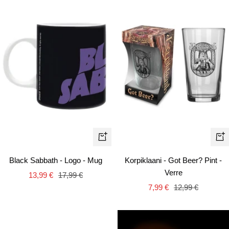
Aj
Ajouter
au
au
Korpiklaani - Got Beer? Pint -
Black Sabbath - Logo - Mug
pa
panier
Verre
Prix
Prix
13,99 €
17,99 €
Prix
Prix
7,99 €
12,99 €
de
normal
de
normal
vente
vente