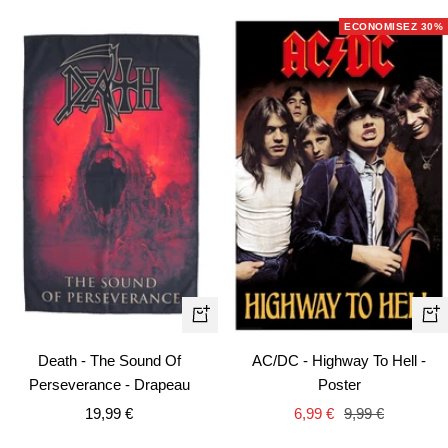
vente
vente
ECONOMISEZ 30%
Ajouter
Aj
au
au
Death - The Sound Of
AC/DC - Highway To Hell -
panier
pa
Perseverance - Drapeau
Poster
Prix
Prix
Prix
19,99 €
6,99 €
9,99 €
de
de
normal