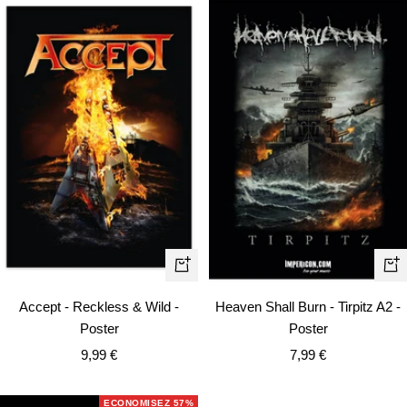
Ajouter
Aj
au
au
Accept - Reckless & Wild -
Heaven Shall Burn - Tirpitz A2 -
panier
pa
Poster
Poster
Prix
Prix
9,99 €
7,99 €
de
de
vente
vente
ECONOMISEZ 57%