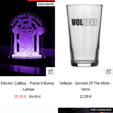
EXCLUSIVE
Ajouter
Aj
au
au
Electric Callboy - Pump It Bunny
Volbeat - Servant Of The Mind -
panier
pa
- Lampe
Verre
Prix
Prix
Prix
25,99 €
59,99 €
12,99 €
de
normal
de
vente
vente
PRÉCOMMANDE