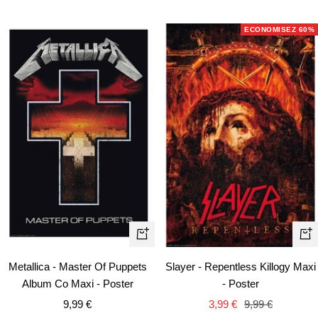
de
normal
de
normal
vente
vente
ECONOMISEZ 60%
Aj
Ajouter
au
au
Slayer - Repentless Killogy Maxi
Metallica - Master Of Puppets
pa
panier
- Poster
Album Co Maxi - Poster
Prix
Prix
Prix
3,99 €
9,99 €
9,99 €