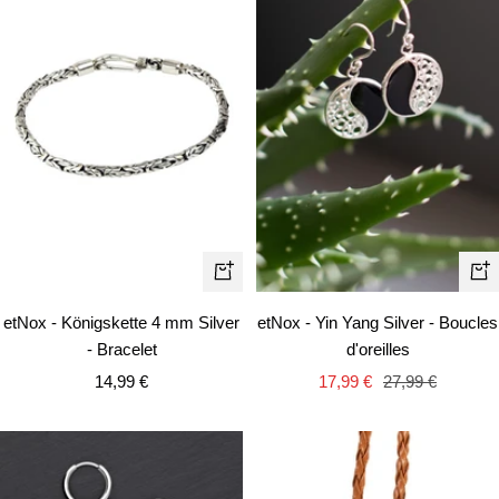
Apercu
Aj
rapide
au
etNox - Königskette 4 mm Silver
etNox - Yin Yang Silver - Boucles
pa
- Bracelet
d'oreilles
Prix
Prix
Prix
14,99 €
17,99 €
27,99 €
de
de
normal
vente
vente