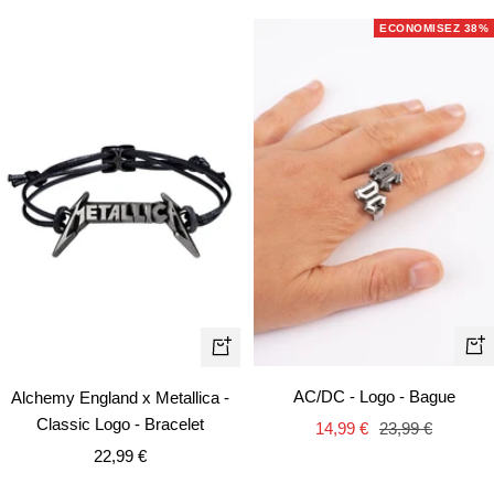
vente
vente
ECONOMISEZ 38%
Ape
Ajouter
rapi
au
AC/DC - Logo - Bague
Alchemy England x Metallica -
panier
Classic Logo - Bracelet
Prix
Prix
14,99 €
23,99 €
Prix
de
normal
22,99 €
de
vente