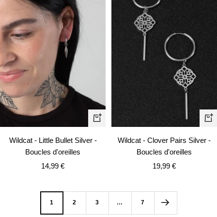
Ajouter
Aj
au
au
Wildcat - Little Bullet Silver -
Wildcat - Clover Pairs Silver -
panier
pa
Boucles d'oreilles
Boucles d'oreilles
Prix
Prix
14,99 €
19,99 €
de
de
vente
vente
1
2
3
…
7