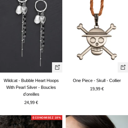
Aj
Ajouter
au
au
One Piece - Skull - Collier
Wildcat - Bubble Heart Hoops
pa
panier
With Pearl Silver - Boucles
Prix
19,99 €
d'oreilles
de
Prix
24,99 €
vente
de
vente
ECONOMISEZ 18%