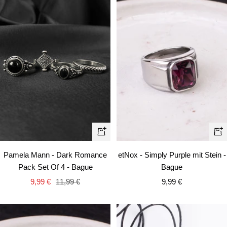
Apercu
Ape
rapide
rapi
Pamela Mann - Dark Romance
etNox - Simply Purple mit Stein -
Pack Set Of 4 - Bague
Bague
Prix
Prix
Prix
9,99 €
11,99 €
9,99 €
de
normal
de
vente
vente