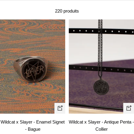
220 produits
Apercu
Aj
rapide
au
Wildcat x Slayer - Enamel Signet
Wildcat x Slayer - Antique Penta -
pa
- Bague
Collier