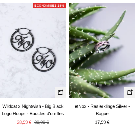
vente
ECONOMISEZ 28%
Ape
Ajouter
rapi
au
Wildcat x Nightwish - Big Black
etNox - Rasierklinge Silver -
panier
Logo Hoops - Boucles d'oreilles
Bague
Prix
Prix
Prix
28,99 €
39,99 €
17,99 €
de
normal
de