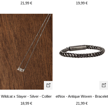
Prix
Prix
21,99 €
19,99 €
de
de
vente
vente
Ape
Ajouter
rapi
au
Wildcat x Slayer - Silver - Collier
etNox - Antique Woven - Bracelet
panier
Prix
Prix
18,99 €
21,99 €