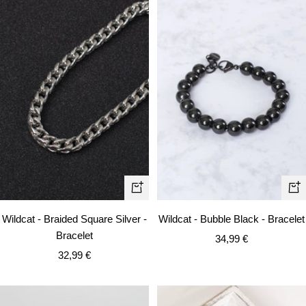
Ajouter
Aj
au
au
Wildcat - Braided Square Silver -
Wildcat - Bubble Black - Bracelet
panier
pa
Bracelet
Prix
34,99 €
Prix
32,99 €
de
de
vente
vente