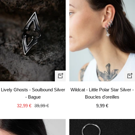
Apercu
Aj
rapide
au
Lively Ghosts - Soulbound Silver
Wildcat - Little Polar Star Silver -
pa
- Bague
Boucles d'oreilles
Prix
Prix
Prix
32,99 €
39,99 €
9,99 €
de
normal
de
vente
vente