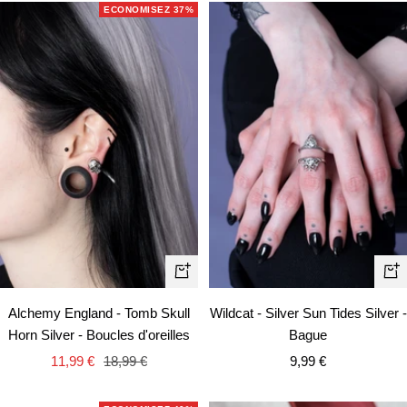
vente
vente
ECONOMISEZ 37%
Ape
Ajouter
rapi
au
Alchemy England - Tomb Skull
Wildcat - Silver Sun Tides Silver -
panier
Horn Silver - Boucles d'oreilles
Bague
Prix
Prix
Prix
11,99 €
18,99 €
9,99 €
de
normal
de
vente
vente