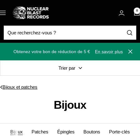
Passer
Nuclear
au
0
Navigation
Blast
contenu
Obtenez votre bon de réduction de 5 €
En savoir plus
Ferm
Trier par
Bijoux et patches
Bijoux
Bijoux
Patches
Épingles
Boutons
Porte-clés