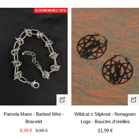
de
de
vente
vente
ECONOMISEZ 10%
Aj
Ajouter
au
au
Wildcat x Slipknot - Nonagram
Pamela Mann - Barbed Wire -
pa
panier
Logo - Boucles d'oreilles
Bracelet
Prix
Prix
Prix
21,99 €
8,99 €
9,99 €
de
de
normal