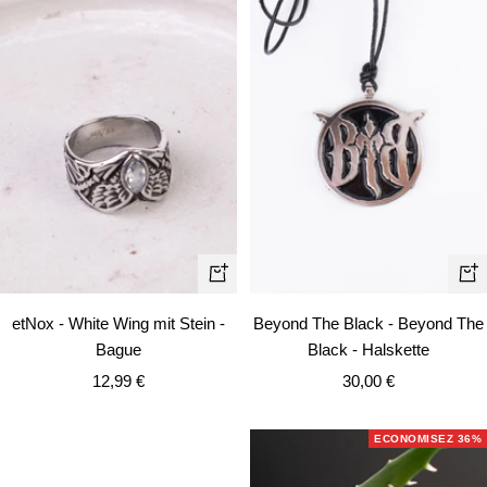
Apercu
Aj
rapide
au
etNox - White Wing mit Stein -
Beyond The Black - Beyond The
pa
Bague
Black - Halskette
Prix
Prix
12,99 €
30,00 €
de
de
vente
vente
ECONOMISEZ 36%