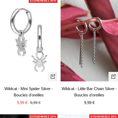
ECONOMISEZ 40%
Ajouter
Aj
au
au
Wildcat - Mini Spider Silver -
Wildcat - Little Bar Chain Silver -
panier
pa
Boucles d'oreilles
Boucles d'oreilles
Prix
Prix
Prix
5,99 €
9,99 €
9,99 €
de
normal
de
vente
vente
ECONOMISEZ 20%
ECONOMISEZ 28%