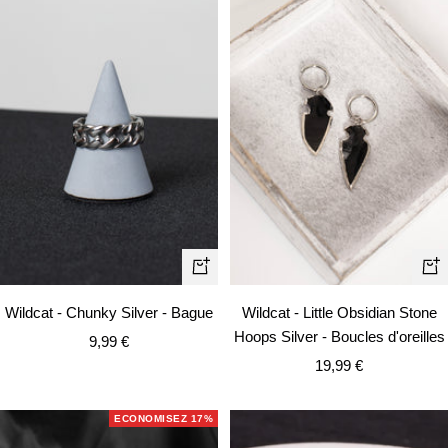
Apercu
Aj
rapide
au
Wildcat - Chunky Silver - Bague
Wildcat - Little Obsidian Stone
pa
Hoops Silver - Boucles d'oreilles
Prix
9,99 €
Prix
de
19,99 €
de
vente
vente
ECONOMISEZ 17%