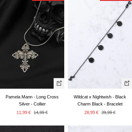
Aj
Ajouter
au
au
Wildcat x Nightwish - Black
Pamela Mann - Long Cross
pa
panier
Charm Black - Bracelet
Silver - Collier
Prix
Prix
Prix
Prix
28,99 €
39,99 €
11,99 €
14,99 €
de
normal
de
normal
vente
vente