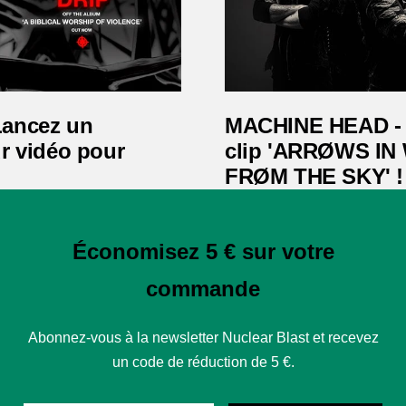
Lancez un
MACHINE HEAD - s
ur vidéo pour
clip 'ARRØWS I
FRØM THE SKY' !
Économisez 5 € sur votre
commande
Abonnez-vous à la newsletter Nuclear Blast et recevez
un code de réduction de 5 €.