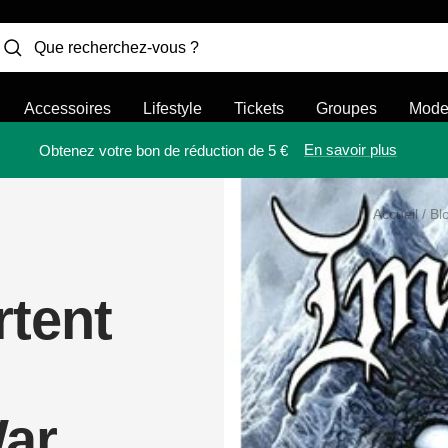
Accessoires
Lifestyle
Tickets
Groupes
Mod
En savoir plus
Obtenez votre bon de réduction de 5 €
Accueil
Bl
tent
ar