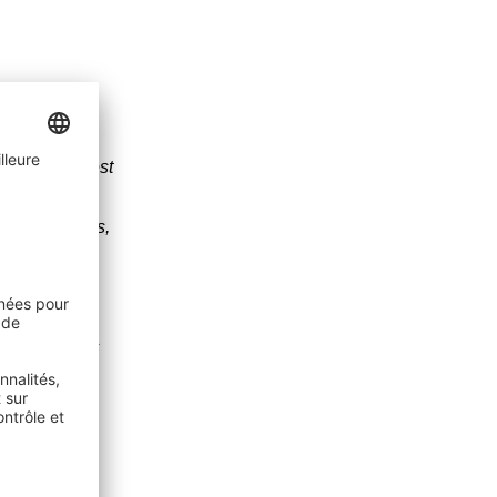
:
 de guitare est
e cela
e gros breaks,
insi qu'une
e autre
été écrites à
u'aux sommets
r. - C'est un
e longue date