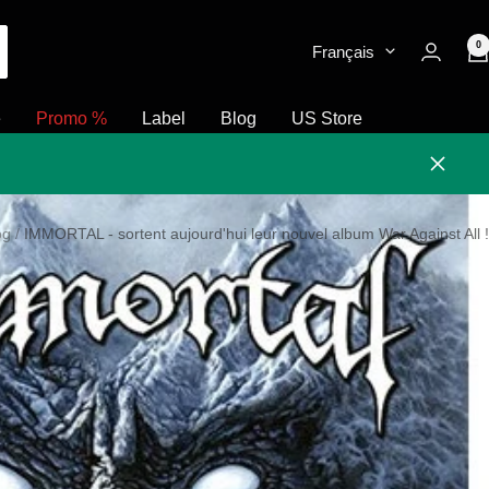
0
Français
e
Promo %
Label
Blog
US Store
Fermer
og
IMMORTAL - sortent aujourd'hui leur nouvel album War Against All !