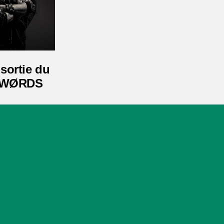
ortie du
N WØRDS