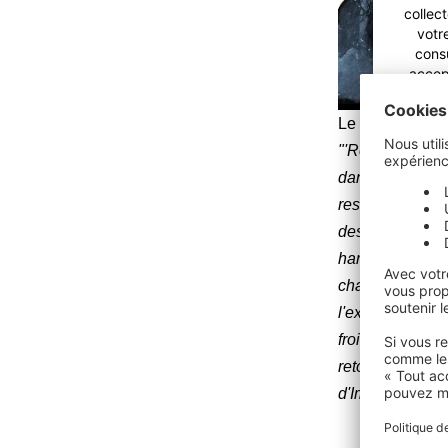
collec
votre
consu
accep
rega
Le fondateur d
En
"'Return To Col
dans le vieux st
ressemble encor
power
des solos de gui
Cons
harmonie majest
chanson atmosph
l'extérieur, lo
froids et venteu
retour définiti
d'Immortal.