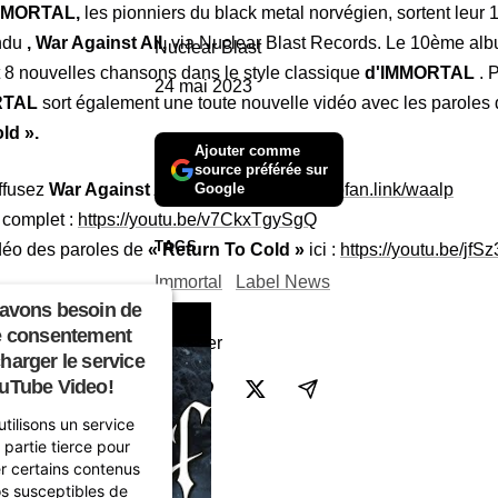
IMMORTAL,
les pionniers du black metal norvégien, sortent leu
endu
, War Against All,
via Nuclear Blast Records. Le 10ème alb
Nuclear Blast
 8 nouvelles chansons dans le style classique
d'IMMORTAL
. 
24 mai 2023
RTAL
sort également une toute nouvelle vidéo avec les paroles
ld ».
Ajouter comme
source préférée sur
ffusez
War Against All
ici :
Google
https://immortal.bfan.link/waalp
 complet :
https://youtu.be/v7CkxTgySgQ
TAGS
déo des paroles de
« Return To Cold »
ici :
https://youtu.be/jf
Immortal
Label News
avons besoin de
e consentement
Partager
harger le service
uTube Video!
tilisons un service
 partie tierce pour
er certains contenus
s susceptibles de