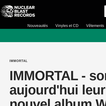
Passer
Nuclear
au
Blast
contenu
Nouveautés
Vinyles et CD
Vêtements
IMMORTAL
IMMORTAL - sor
aujourd'hui leur
nouvel album W