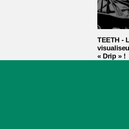
TEETH - 
visualise
« Drip » !