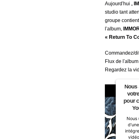
Aujourd'hui
, 
studio tant att
groupe contient
l'album,
IMMO
« Return To Co
Commandez/di
Flux de l'album
Regardez la vi
Nous 
votr
pour c
Yo
Nous u
d'une
intégr
vidéo