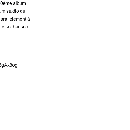
r 10ème album
um studio du
Parallèlement à
 de la chanson
Sz3gAx8og