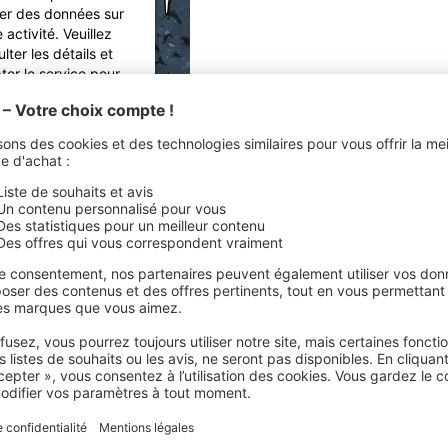
ter des données sur
 activité. Veuillez
lter les détails et
ter le service pour
rder cette vidéo.
u groupe,
Demona
z, a déclaré à propos de
« Return To Cold » 
 savoir plus
d' est la deuxième chanson que j'ai écrite pour cet album. Le jeu
yle insistant d'Immortal avec juste une poignée de riffs. Pour qu
Accepter
e plus à une chanson des albums précédents, il n'y a pas de d
ed by
Usercentrics
tare ou d'autres distractions. Un riff principal ouvert puissant a
ent Management
ueuse et des guitares claires et sombres ont créé le cadre d'un
Platform
érique, distincte et caractéristique d'Immortal. Les paroles ont 
rs de ma promenade à travers la forêt, à flanc de montagne, jusq
x, embrassant la puissance et la sensation intemporelle de l'hive
f au froid, et comme le reste de l'album... un hommage aux fans d