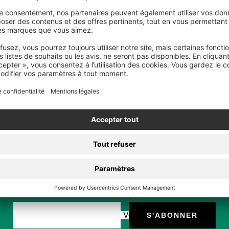
Économisez 5 € sur votre
commande
Abonnez-vous à la newsletter Nuclear Blast et recevez
un code de réduction de 5 €.
Votre e-mail
S'ABONNER