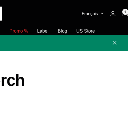
0
Français
e
Promo %
Label
Blog
US Store
Fermer
rch