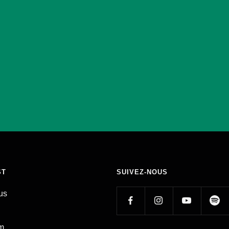
ST
SUIVEZ-NOUS
us
am