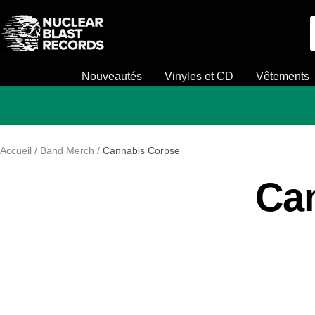
Passer
Nuclear
au
Blast
contenu
Nouveautés
Vinyles et CD
Vêtements
Accueil
Band Merch
Cannabis Corpse
Ca