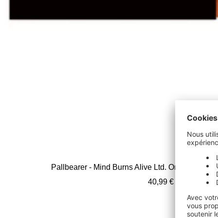
Pallbearer - Mind Burns Alive Ltd. Orange Crush
Prix
40,99 €
de
vente