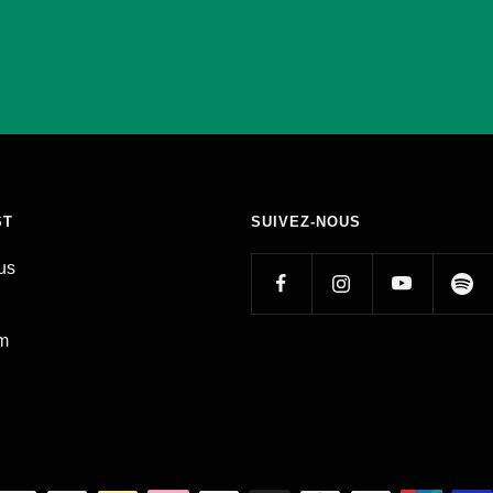
ST
SUIVEZ-NOUS
us
am