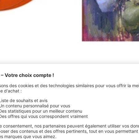
Ajouter
au
 - Colored Vinyl
panier