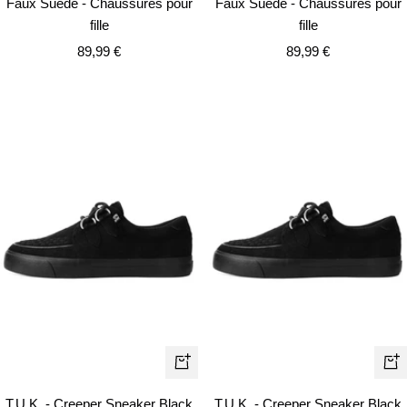
Faux Suede - Chaussures pour
Faux Suede - Chaussures pour
fille
fille
Prix
Prix
89,99 €
89,99 €
de
de
vente
vente
Apercu
Ape
rapide
rapi
T.U.K. - Creeper Sneaker Black
T.U.K. - Creeper Sneaker Black