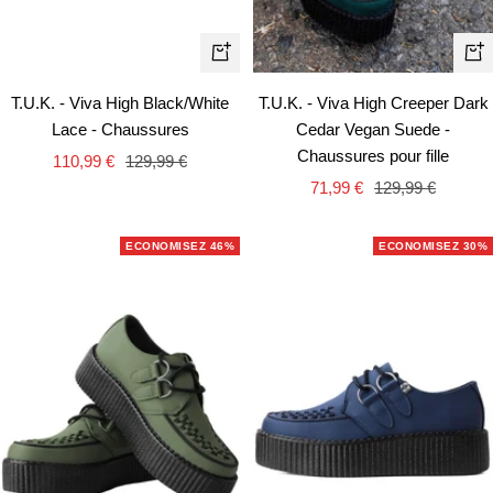
Apercu
Ape
rapide
rapi
T.U.K. - Viva High Black/White
T.U.K. - Viva High Creeper Dark
Lace - Chaussures
Cedar Vegan Suede -
Chaussures pour fille
Prix
Prix
110,99 €
129,99 €
Prix
Prix
de
normal
71,99 €
129,99 €
de
normal
vente
vente
ECONOMISEZ 46%
ECONOMISEZ 30%