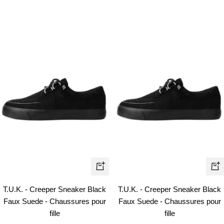
de
de
vente
vente
Apercu
Ape
rapide
rapi
T.U.K. - Creeper Sneaker Black
T.U.K. - Creeper Sneaker Black
Faux Suede - Chaussures pour
Faux Suede - Chaussures pour
fille
fille