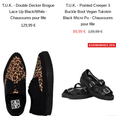
rapi
rapide
T.U.K. - Pointed Creeper 3
T.U.K. - Double Decker Brogue
Buckle Boot Vegan Tukskin
Lace Up Black/White -
Black Micro Pu - Chaussures
Chaussures pour fille
pour fille
Prix
129,99 €
Prix
Prix
89,99 €
139,99 €
de
de
normal
vente
vente
ECONOMISEZ 15%