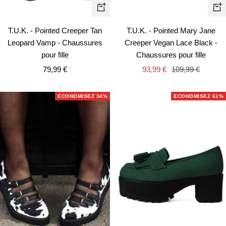
Ape
Apercu
rapi
rapide
T.U.K. - Pointed Mary Jane
T.U.K. - Pointed Creeper Tan
Creeper Vegan Lace Black -
Leopard Vamp - Chaussures
Chaussures pour fille
pour fille
Prix
Prix
Prix
93,99 €
109,99 €
79,99 €
de
normal
de
vente
vente
ECONOMISEZ 34%
ECONOMISEZ 61%