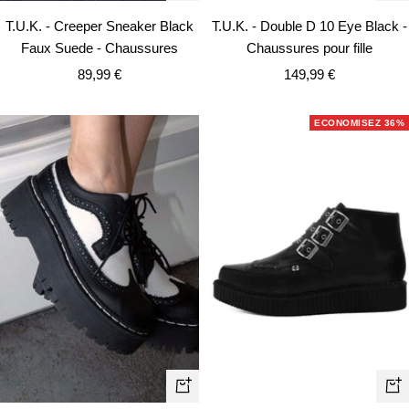
rapide
rapi
T.U.K. - Creeper Sneaker Black
T.U.K. - Double D 10 Eye Black -
Faux Suede - Chaussures
Chaussures pour fille
Prix
Prix
89,99 €
149,99 €
de
de
vente
vente
ECONOMISEZ 36%
Ape
Apercu