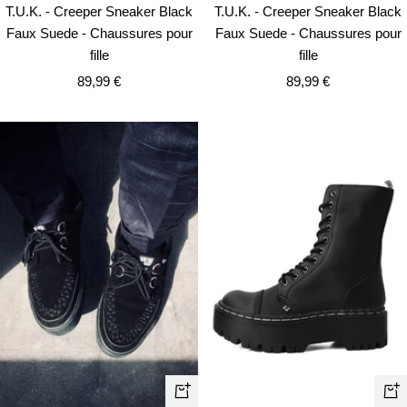
T.U.K. - Creeper Sneaker Black
T.U.K. - Creeper Sneaker Black
Faux Suede - Chaussures pour
Faux Suede - Chaussures pour
fille
fille
Prix
Prix
89,99 €
89,99 €
de
de
vente
vente
Apercu
Ape