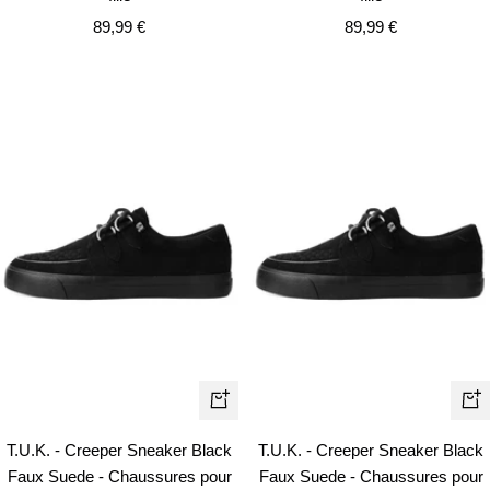
Prix
Prix
89,99 €
89,99 €
de
de
vente
vente
Apercu
Ape
rapide
rapi
T.U.K. - Creeper Sneaker Black
T.U.K. - Creeper Sneaker Black
Faux Suede - Chaussures pour
Faux Suede - Chaussures pour