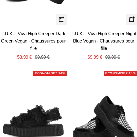
Apercu
Ape
rapide
rapi
T.U.K. - Viva High Creeper Dark
T.U.K. - Viva High Creeper Night
Green Vegan - Chaussures pour
Blue Vegan - Chaussures pour
fille
fille
Prix
Prix
Prix
Prix
53,99 €
99,99 €
69,99 €
99,99 €
de
normal
de
normal
vente
vente
ECONOMISEZ 14%
ECONOMISEZ 15%