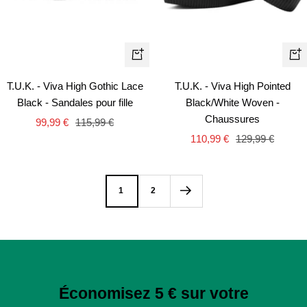
Ape
Apercu
rapi
rapide
T.U.K. - Viva High Pointed
T.U.K. - Viva High Gothic Lace
Black/White Woven -
Black - Sandales pour fille
Chaussures
Prix
Prix
99,99 €
115,99 €
Prix
Prix
110,99 €
129,99 €
de
normal
de
normal
vente
vente
1
2
Économisez 5 € sur votre