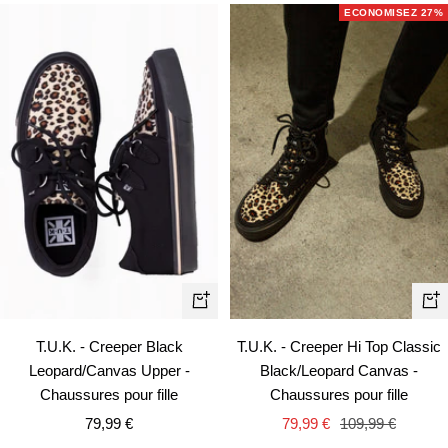
vente
vente
ECONOMISEZ 27%
Apercu
Ape
rapide
rapi
T.U.K. - Creeper Black
T.U.K. - Creeper Hi Top Classic
Leopard/Canvas Upper -
Black/Leopard Canvas -
Chaussures pour fille
Chaussures pour fille
Prix
Prix
Prix
79,99 €
79,99 €
109,99 €
de
de
normal