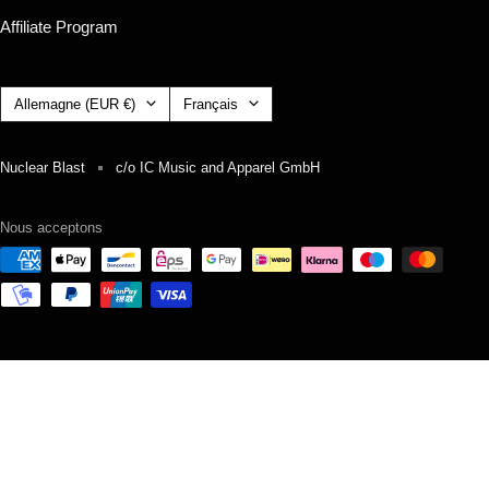
Affiliate Program
Pays/région
Langue
Allemagne (EUR €)
Français
Nuclear Blast
c/o IC Music and Apparel GmbH
Nous acceptons