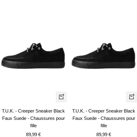
vente
vente
Apercu
Ape
rapide
rapi
T.U.K. - Creeper Sneaker Black
T.U.K. - Creeper Sneaker Black
Faux Suede - Chaussures pour
Faux Suede - Chaussures pour
fille
fille
Prix
Prix
89,99 €
89,99 €