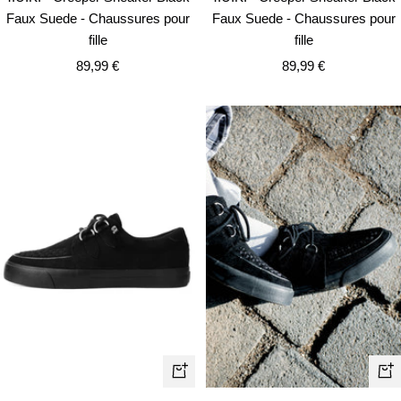
Faux Suede - Chaussures pour
Faux Suede - Chaussures pour
fille
fille
Prix
Prix
89,99 €
89,99 €
de
de
vente
vente
Ape
Apercu
rapi
rapide