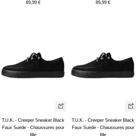
Prix
Prix
89,99 €
89,99 €
de
de
vente
vente
Apercu
Ape
rapide
rapi
T.U.K. - Creeper Sneaker Black
T.U.K. - Creeper Sneaker Black
Faux Suede - Chaussures pour
Faux Suede - Chaussures pour
fille
fille