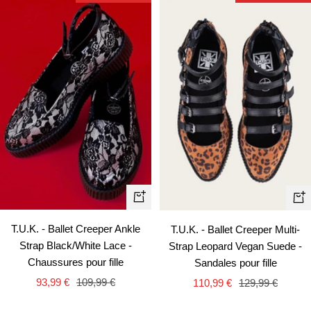
Apercu
Ape
rapide
rapi
T.U.K. - Ballet Creeper Ankle
T.U.K. - Ballet Creeper Multi-
Strap Black/White Lace -
Strap Leopard Vegan Suede -
Chaussures pour fille
Sandales pour fille
Prix
Prix
Prix
Prix
93,99 €
109,99 €
110,99 €
129,99 €
de
normal
de
normal