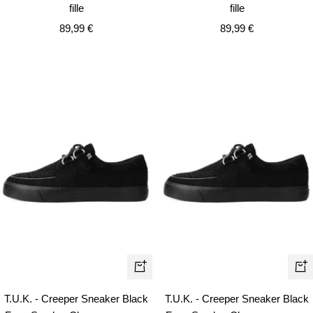
fille
fille
Prix
Prix
89,99 €
89,99 €
de
de
vente
vente
Apercu
Ape
rapide
rapi
T.U.K. - Creeper Sneaker Black
T.U.K. - Creeper Sneaker Black