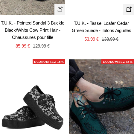
Apercu
Ape
rapide
rapi
T.U.K. - Pointed Sandal 3 Buckle
T.U.K. - Tassel Loafer Cedar
Black/White Cow Print Hair -
Green Suede - Talons Aiguilles
Chaussures pour fille
Prix
Prix
53,99 €
138,99 €
Prix
Prix
85,99 €
129,99 €
de
normal
de
normal
vente
vente
ECONOMISEZ 15%
ECONOMISEZ 45%