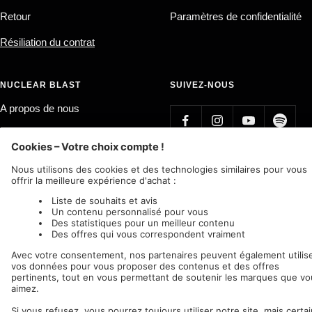
Retour
Paramètres de confidentialité
Résiliation du contrat
NUCLEAR BLAST
SUIVEZ-NOUS
A propos de nous
Label Bands
Affiliate Program
Pays/région
Langue
Allemagne (EUR €)
Français
Nuclear Blast
c/o IC Music and Apparel GmbH
Nous acceptons