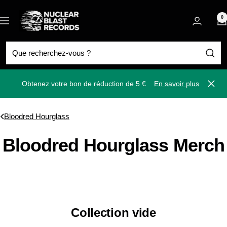
Passer
Nuclear
au
0
Navigation
Blast
contenu
Obtenez votre bon de réduction de 5 €
En savoir plus
Ferm
Bloodred Hourglass
Bloodred Hourglass Merch
Collection vide