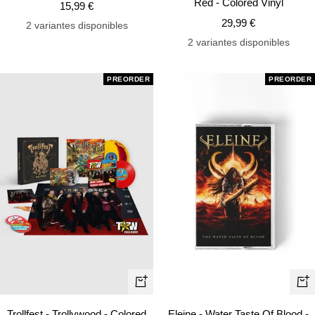
Red - Colored Vinyl
Precio
15,99 €
Precio
de
29,99 €
2 variantes disponibles
de
venta
2 variantes disponibles
venta
PREORDER
PREORDER
+
+
Añadir
Añ
Trollfest - Trollywood - Colored
Eleine - Water Taste Of Blood -