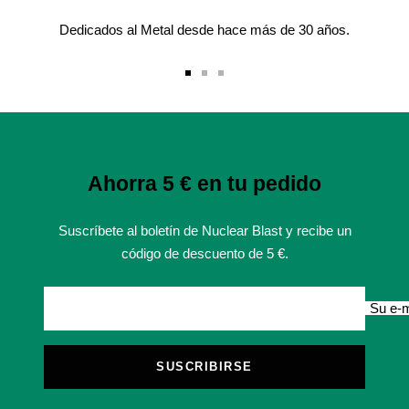
Dedicados al Metal desde hace más de 30 años.
Ir
Ir
Ir
a
a
a
la
la
la
diapositiva
diapositiva
diapositiva
1
2
3
Ahorra 5 € en tu pedido
Suscríbete al boletín de Nuclear Blast y recibe un
código de descuento de 5 €.
Su e-m
SUSCRIBIRSE