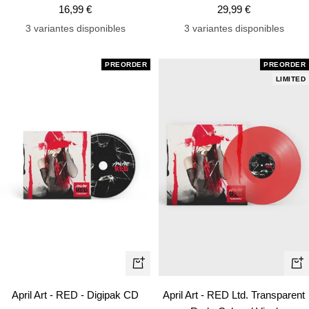
Precio
Precio
16,99 €
29,99 €
de
de
3 variantes disponibles
3 variantes disponibles
venta
venta
PREORDER
PREORDER
LIMITED
+
+
Añadir
Añ
April Art - RED - Digipak CD
April Art - RED Ltd. Transparent