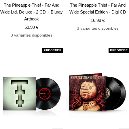
Añadir
Añ
The Pineapple Thief - Far And
The Pineapple Thief - Far And
Wide Ltd. Deluxe - 2 CD + Bluray
Wide Special Edition - Digi CD
Artbook
Precio
16,99 €
Precio
59,99 €
de
3 variantes disponibles
de
venta
3 variantes disponibles
venta
PREORDER
PREORDER