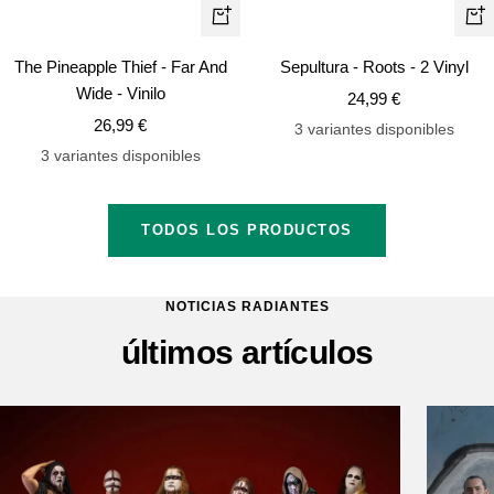
+
+
Añadir
Añ
The Pineapple Thief - Far And
Sepultura - Roots - 2 Vinyl
Wide - Vinilo
Precio
24,99 €
Precio
26,99 €
de
3 variantes disponibles
de
venta
3 variantes disponibles
venta
TODOS LOS PRODUCTOS
NOTICIAS RADIANTES
últimos artículos