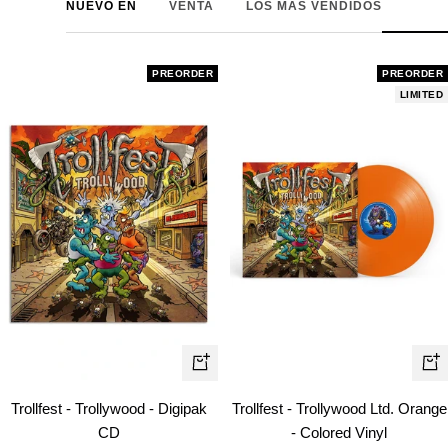
NUEVO EN
VENTA
LOS MÁS VENDIDOS
PREORDER
PREORDER
LIMITED
+
+
Añadir
Añ
Trollfest - Trollywood - Digipak
Trollfest - Trollywood Ltd. Orange
CD
- Colored Vinyl