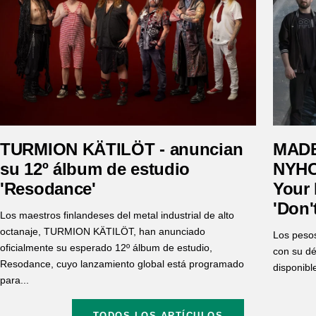
TURMION KÄTILÖT - anuncian
MADB
su 12º álbum de estudio
NYHC 
'Resodance'
Your
'Don'
Los maestros finlandeses del metal industrial de alto
octanaje, TURMION KÄTILÖT, han anunciado
Los peso
oficialmente su esperado 12º álbum de estudio,
con su dé
Resodance, cuyo lanzamiento global está programado
disponibl
para...
TODOS LOS ARTÍCULOS