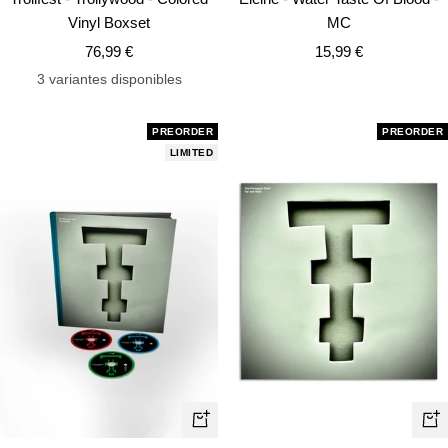
Vinyl Boxset
MC
Precio
Precio
76,99 €
15,99 €
de
de
3 variantes disponibles
venta
venta
PREORDER
PREORDER
LIMITED
+
+