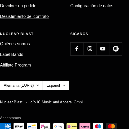
Devolver un pedido
Configuración de datos
Desistimiento del contrato
NUCLEAR BLAST
SÍGANOS
Quiénes somos
Label Bands
Affiliate Program
País/región
Idioma
Alemania (EUR €)
Español
Nuclear Blast
c/o IC Music and Apparel GmbH
Acceptamos