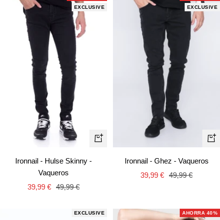
EXCLUSIVE
EXCLUSIVE
Vista
Vist
rápida
rápi
Ironnail - Hulse Skinny -
Ironnail - Ghez - Vaqueros
Vaqueros
Precio
Precio
39,99 €
49,99 €
Precio
Precio
39,99 €
49,99 €
de
normal
de
normal
venta
venta
EXCLUSIVE
AHORRA 40%