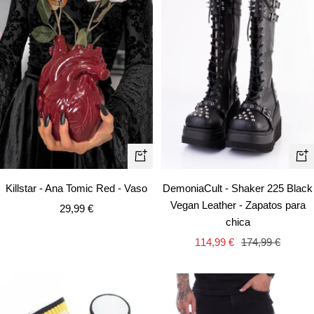
Vist
+
rápi
Añadir
Killstar - Ana Tomic Red - Vaso
DemoniaCult - Shaker 225 Black
Vegan Leather - Zapatos para
Precio
29,99 €
chica
de
Precio
Precio
114,99 €
174,99 €
venta
de
normal
venta