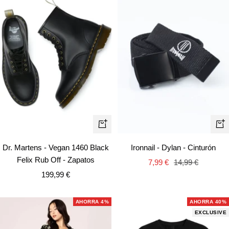
Vista
+
rápida
Añ
Dr. Martens - Vegan 1460 Black
Ironnail - Dylan - Cinturón
Felix Rub Off - Zapatos
Precio
Precio
7,99 €
14,99 €
Precio
199,99 €
de
normal
de
venta
venta
AHORRA 4%
AHORRA 40%
EXCLUSIVE