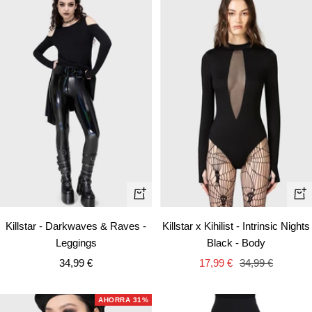
Vista
Vist
rápida
rápi
Killstar - Darkwaves & Raves -
Killstar x Kihilist - Intrinsic Nights
Leggings
Black - Body
Precio
Precio
Precio
34,99 €
17,99 €
34,99 €
de
de
normal
venta
venta
AHORRA 31%