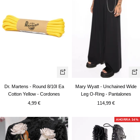
Vist
+
rápi
Añadir
Mary Wyatt - Unchained Wide
Dr. Martens - Round 8/10I Ea
Leg O-Ring - Pantalones
Cotton Yellow - Cordones
Precio
Precio
114,99 €
4,99 €
de
de
venta
venta
AHORRA 34%