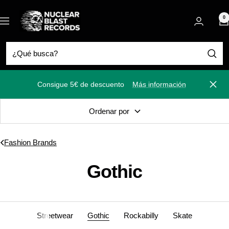
Saltar
Nuclear
al
0
Navigación
Blast
contenido
Consigue 5€ de descuento
Más información
Cerra
Ordenar por
Fashion Brands
Gothic
Streetwear
Gothic
Rockabilly
Skate