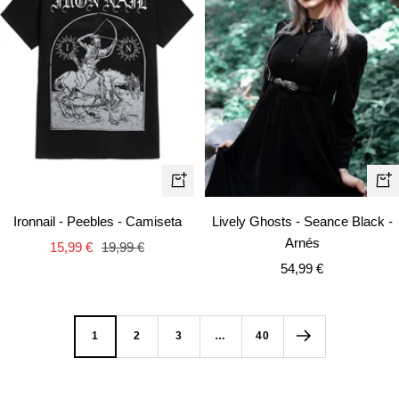
Vista
Vist
rápida
rápi
Ironnail - Peebles - Camiseta
Lively Ghosts - Seance Black -
Arnés
Precio
Precio
15,99 €
19,99 €
Precio
de
normal
54,99 €
de
venta
venta
1
2
3
…
40