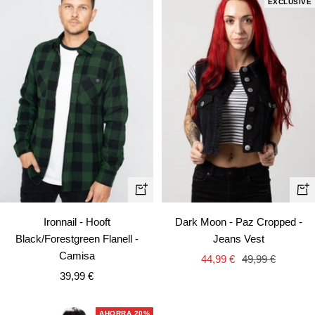
EXCLUSIVE
Vista
Vist
rápida
rápi
Ironnail - Hooft
Dark Moon - Paz Cropped -
Black/Forestgreen Flanell -
Jeans Vest
Camisa
Precio
Precio
44,99 €
49,99 €
Precio
39,99 €
de
normal
de
venta
venta
AHORRA 20%