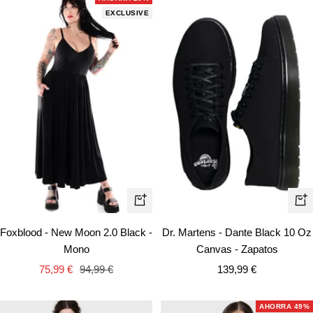
EXCLUSIVE
Vist
Vista
rápi
rápida
Dr. Martens - Dante Black 10 Oz
Foxblood - New Moon 2.0 Black -
Canvas - Zapatos
Mono
Precio
Precio
Precio
139,99 €
75,99 €
94,99 €
de
de
normal
venta
venta
AHORRA 49%