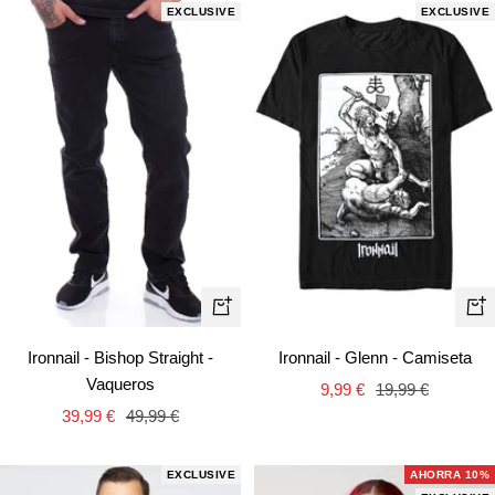
EXCLUSIVE
EXCLUSIVE
Vista
Vist
rápida
rápi
Ironnail - Bishop Straight -
Ironnail - Glenn - Camiseta
Vaqueros
Precio
Precio
9,99 €
19,99 €
Precio
Precio
39,99 €
49,99 €
de
normal
de
normal
venta
venta
EXCLUSIVE
AHORRA 10%