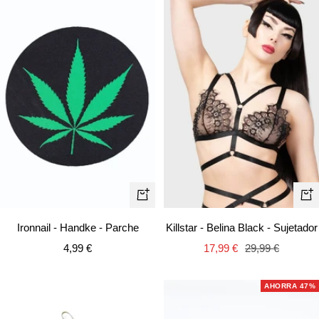
Vist
+
rápi
Añadir
Killstar - Belina Black - Sujetador
Ironnail - Handke - Parche
Precio
Precio
Precio
17,99 €
29,99 €
4,99 €
de
normal
de
venta
venta
AHORRA 47%