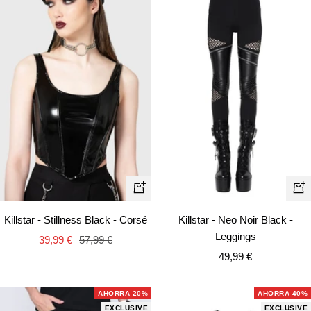
Vista
Vist
rápida
rápi
Killstar - Stillness Black - Corsé
Killstar - Neo Noir Black -
Leggings
Precio
Precio
39,99 €
57,99 €
Precio
de
normal
49,99 €
de
venta
venta
AHORRA 20%
AHORRA 40%
EXCLUSIVE
EXCLUSIVE