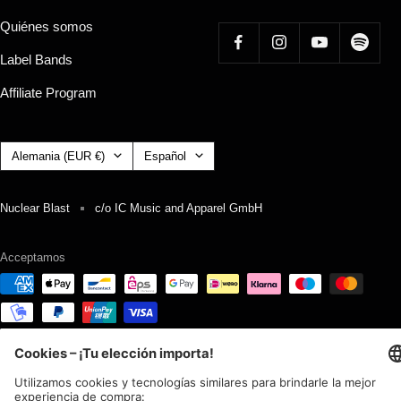
Quiénes somos
Label Bands
Affiliate Program
País/región
Idioma
Alemania (EUR €)
Español
Nuclear Blast
c/o IC Music and Apparel GmbH
Acceptamos