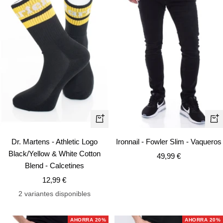
Vista
Vist
rápida
rápi
Dr. Martens - Athletic Logo
Ironnail - Fowler Slim - Vaqueros
Black/Yellow & White Cotton
Precio
49,99 €
Blend - Calcetines
de
Precio
12,99 €
venta
de
2 variantes disponibles
venta
AHORRA 20%
AHORRA 20%