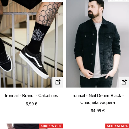
Vista
Vist
rápida
rápi
Ironnail - Brandt - Calcetines
Ironnail - Neil Denim Black -
Chaqueta vaquera
Precio
6,99 €
Precio
de
64,99 €
de
venta
venta
AHORRA 20%
AHORRA 50%