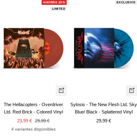
AHORRA 20%
EXCLUSIVE
LIMITED
+
+
Añadir
Añ
The Hellacopters - Overdriver
Sylosis - The New Flesh Ltd. Sky
Ltd. Red Brick - Colored Vinyl
Blue/ Black - Splattered Vinyl
Precio
Precio
Precio
23,99 €
29,99 €
29,99 €
de
normal
de
4 variantes disponibles
venta
venta