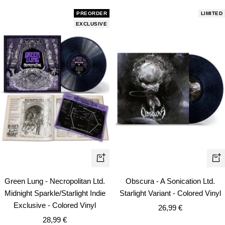
PREORDER
LIMITED
EXCLUSIVE
+
+
Añadir
Añ
Green Lung - Necropolitan Ltd.
Obscura - A Sonication Ltd.
Midnight Sparkle/Starlight Indie
Starlight Variant - Colored Vinyl
Exclusive - Colored Vinyl
Precio
26,99 €
Precio
28,99 €
de