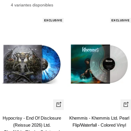
de
venta
4 variantes disponibles
venta
EXCLUSIVE
EXCLUSIVE
+
+
Añadir
Añ
Hypocrisy - End Of Disclosure
Khemmis - Khemmis Ltd. Pearl
(Reissue 2026) Ltd.
Flip/Waterfall - Colored Vinyl