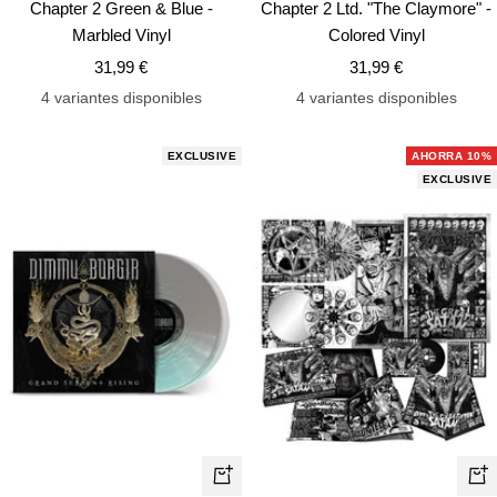
Chapter 2 Green & Blue -
Chapter 2 Ltd. "The Claymore" -
Marbled Vinyl
Colored Vinyl
Precio
Precio
31,99 €
31,99 €
de
de
4 variantes disponibles
4 variantes disponibles
venta
venta
EXCLUSIVE
AHORRA 10%
EXCLUSIVE
+
+