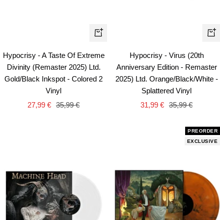
+
+
Añadir
Añ
Hypocrisy - A Taste Of Extreme
Hypocrisy - Virus (20th
Divinity (Remaster 2025) Ltd.
Anniversary Edition - Remaster
Gold/Black Inkspot - Colored 2
2025) Ltd. Orange/Black/White -
Vinyl
Splattered Vinyl
Precio
Precio
Precio
Precio
27,99 €
35,99 €
31,99 €
35,99 €
de
normal
de
normal
venta
venta
PREORDER
EXCLUSIVE