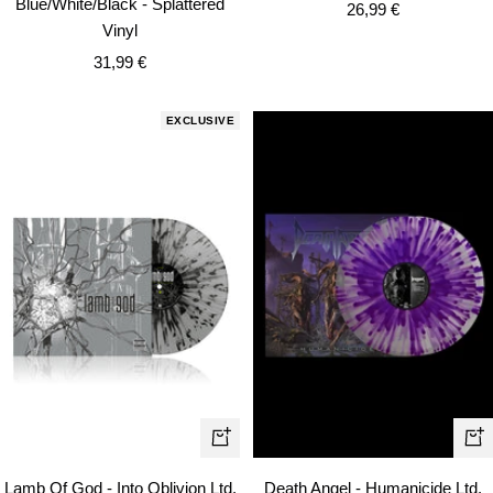
Blue/White/Black - Splattered
Precio
26,99 €
Vinyl
de
Precio
31,99 €
venta
de
venta
EXCLUSIVE
+
+
Añadir
Añ
Lamb Of God - Into Oblivion Ltd.
Death Angel - Humanicide Ltd.