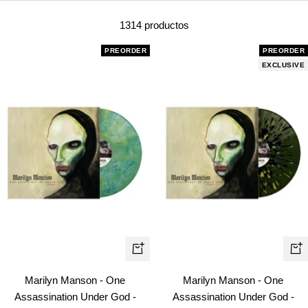
1314 productos
PREORDER
PREORDER
EXCLUSIVE
+
+
Añadir
Añ
Marilyn Manson - One
Marilyn Manson - One
Assassination Under God -
Assassination Under God -