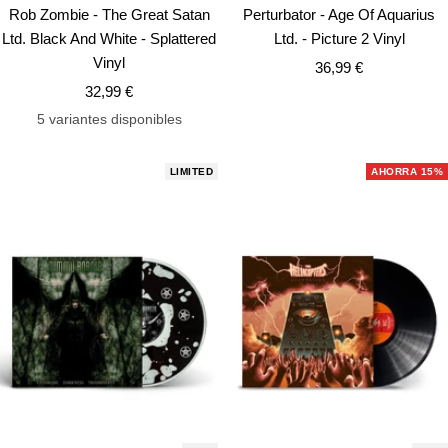
Añadir
Añ
Rob Zombie - The Great Satan
Perturbator - Age Of Aquarius
Ltd. Black And White - Splattered
Ltd. - Picture 2 Vinyl
Vinyl
Precio
36,99 €
Precio
32,99 €
de
de
venta
5 variantes disponibles
venta
LIMITED
AHORRA 15%