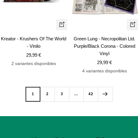
+
+
Añadir
Añ
Kreator - Krushers Of The World
Green Lung - Necropolitan Ltd.
- Vinilo
Purple/Black Corona - Colored
Vinyl
Precio
29,99 €
Precio
de
29,99 €
2 variantes disponibles
de
venta
4 variantes disponibles
venta
1
2
3
…
42