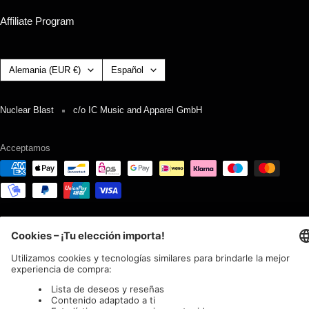
Affiliate Program
País/región
Idioma
Alemania (EUR €)
Español
Nuclear Blast
c/o IC Music and Apparel GmbH
Acceptamos