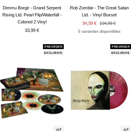
Añadir
Añ
Dimmu Borgir - Grand Serpent
Rob Zombie - The Great Satan
Rising Ltd. Pearl Flip/Waterfall -
Ltd. - Vinyl Boxset
Colored 2 Vinyl
Precio
Precio
94,99 €
104,99 €
Precio
33,99 €
de
normal
5 variantes disponibles
de
venta
venta
PREORDER
PREORDER
EXCLUSIVE
EXCLUSIVE