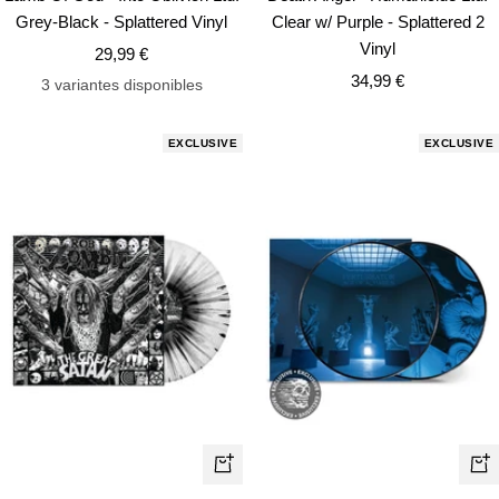
Grey-Black - Splattered Vinyl
Clear w/ Purple - Splattered 2
Vinyl
Precio
29,99 €
Precio
de
34,99 €
3 variantes disponibles
de
venta
venta
EXCLUSIVE
EXCLUSIVE
+
+