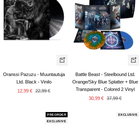
+
+
Añadir
Añ
Oranssi Pazuzu - Muuntautuja
Battle Beast - Steelbound Ltd.
Ltd. Black - Vinilo
Orange/Sky Blue Splatter + Blue
Transparent - Colored 2 Vinyl
Precio
Precio
12,99 €
22,99 €
Precio
Precio
de
normal
30,99 €
37,99 €
de
normal
venta
venta
PREORDER
EXCLUSIVE
EXCLUSIVE