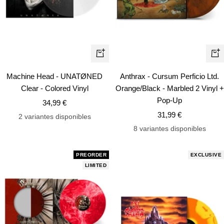
+
+
Añadir
Añ
Machine Head - UNATØNED
Anthrax - Cursum Perficio Ltd.
Clear - Colored Vinyl
Orange/Black - Marbled 2 Vinyl +
Pop-Up
Precio
34,99 €
Precio
de
31,99 €
2 variantes disponibles
de
venta
8 variantes disponibles
venta
PREORDER
EXCLUSIVE
LIMITED