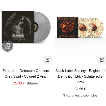
+
+
Añadir
Añ
Exhorder - Defectum Omnium
Black Label Society - Engines of
Grey Swirl - Colored 2 Vinyl
Demolition Ltd. - Splattered 2
Vinyl
Precio
Precio
19,99 €
39,99 €
Precio
de
normal
34,99 €
de
venta
3 variantes disponibles
venta