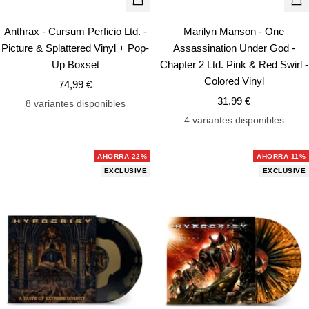
+
+
Añadir
Añ
Anthrax - Cursum Perficio Ltd. -
Marilyn Manson - One
Picture & Splattered Vinyl + Pop-
Assassination Under God -
Up Boxset
Chapter 2 Ltd. Pink & Red Swirl -
Colored Vinyl
Precio
74,99 €
Precio
de
31,99 €
8 variantes disponibles
de
venta
4 variantes disponibles
venta
AHORRA 22%
AHORRA 11%
EXCLUSIVE
EXCLUSIVE