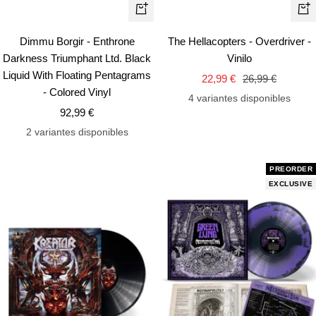
+
+
Añadir
Añ
Dimmu Borgir - Enthrone
The Hellacopters - Overdriver -
Darkness Triumphant Ltd. Black
Vinilo
Liquid With Floating Pentagrams
Precio
Precio
22,99 €
26,99 €
- Colored Vinyl
de
normal
4 variantes disponibles
Precio
92,99 €
venta
de
2 variantes disponibles
venta
PREORDER
EXCLUSIVE