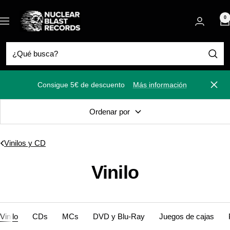
Saltar
Nuclear
al
0
Navigación
Blast
contenido
Consigue 5€ de descuento
Más información
Cerra
Ordenar por
Vinilos y CD
Vinilo
Vinilo
CDs
MCs
DVD y Blu-Ray
Juegos de cajas