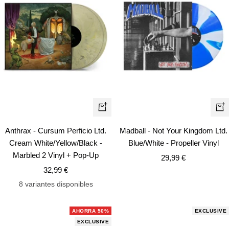
+
+
Añadir
Añ
Anthrax - Cursum Perficio Ltd.
Madball - Not Your Kingdom Ltd.
Cream White/Yellow/Black -
Blue/White - Propeller Vinyl
Marbled 2 Vinyl + Pop-Up
Precio
29,99 €
Precio
32,99 €
de
de
venta
8 variantes disponibles
venta
AHORRA 50%
EXCLUSIVE
EXCLUSIVE