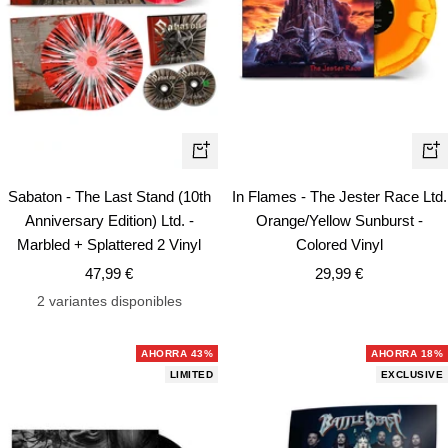
+
+
Añadir
Añ
Sabaton - The Last Stand (10th
In Flames - The Jester Race Ltd.
Anniversary Edition) Ltd. -
Orange/Yellow Sunburst -
Marbled + Splattered 2 Vinyl
Colored Vinyl
Precio
Precio
47,99 €
29,99 €
de
de
2 variantes disponibles
venta
venta
AHORRA 43%
AHORRA 18%
LIMITED
EXCLUSIVE