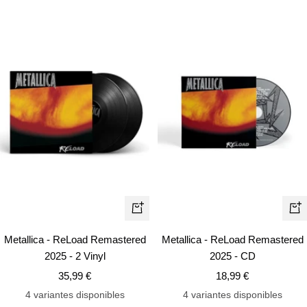
+
+
Añadir
Añ
Metallica - ReLoad Remastered
Metallica - ReLoad Remastered
2025 - 2 Vinyl
2025 - CD
Precio
Precio
35,99 €
18,99 €
de
de
4 variantes disponibles
4 variantes disponibles