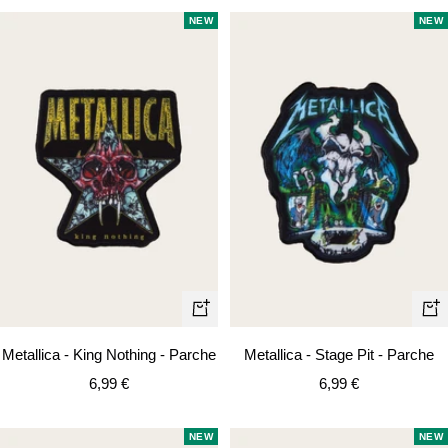
venta
venta
NEW
NEW
+
+
Añadir
Añ
Metallica - King Nothing - Parche
Metallica - Stage Pit - Parche
Precio
Precio
6,99 €
6,99 €
de
de
venta
venta
NEW
NEW