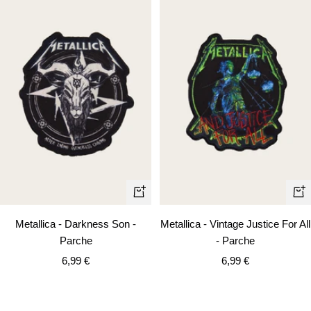
+
+
Añadir
Añ
Metallica - Darkness Son -
Metallica - Vintage Justice For All
Parche
- Parche
Precio
Precio
6,99 €
6,99 €
de
de
venta
venta