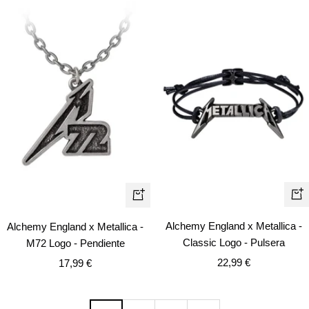
+
+
Añ
Añadir
Alchemy England x Metallica -
Alchemy England x Metallica -
Classic Logo - Pulsera
M72 Logo - Pendiente
Precio
Precio
22,99 €
17,99 €
de
de
venta
venta