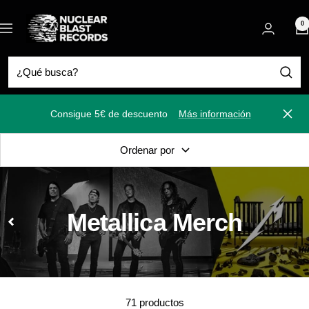
Saltar
Nuclear
al
0
Navigación
Blast
contenido
Consigue 5€ de descuento
Más información
Cerra
Ordenar por
Metallica Merch
71 productos