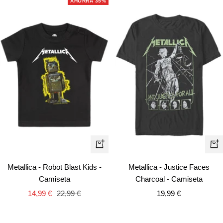
AHORRA 35%
Vist
Vista
rápi
rápida
Metallica - Justice Faces
Metallica - Robot Blast Kids -
Charcoal - Camiseta
Camiseta
Precio
Precio
Precio
19,99 €
14,99 €
22,99 €
de
de
normal
venta
venta