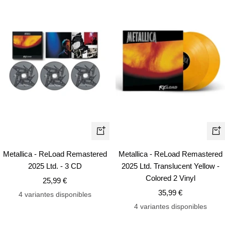
+
+
Añadir
Añ
Metallica - ReLoad Remastered
Metallica - ReLoad Remastered
2025 Ltd. - 3 CD
2025 Ltd. Translucent Yellow -
Colored 2 Vinyl
Precio
25,99 €
Precio
de
35,99 €
4 variantes disponibles
de
venta
4 variantes disponibles
venta