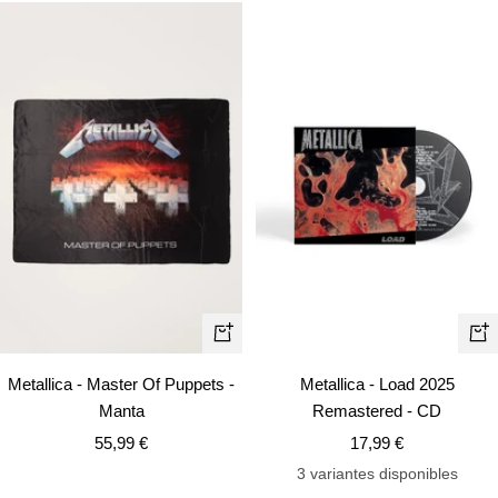
venta
+
+
Añadir
Añ
Metallica - Master Of Puppets -
Metallica - Load 2025
Manta
Remastered - CD
Precio
Precio
55,99 €
17,99 €
de
de
3 variantes disponibles
venta
venta