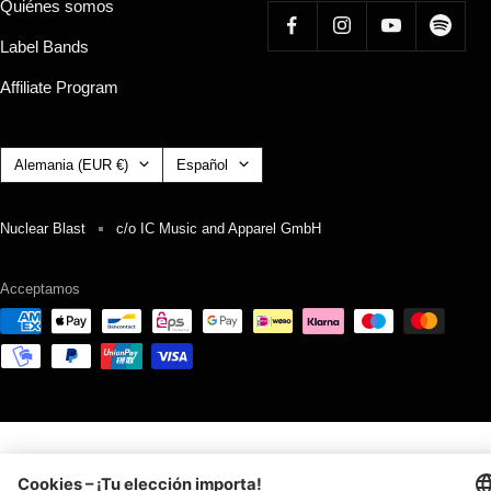
Quiénes somos
Label Bands
Affiliate Program
País/región
Idioma
Alemania (EUR €)
Español
Nuclear Blast
c/o IC Music and Apparel GmbH
Acceptamos