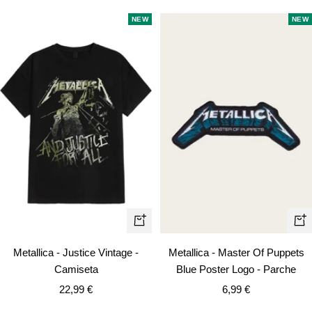
NEW
NEW
Vista
+
rápida
Añ
Metallica - Justice Vintage -
Metallica - Master Of Puppets
Camiseta
Blue Poster Logo - Parche
Precio
Precio
22,99 €
6,99 €
de
de