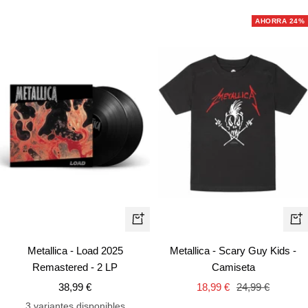
AHORRA 24%
Vist
+
rápi
Añadir
Metallica - Scary Guy Kids -
Metallica - Load 2025
Camiseta
Remastered - 2 LP
Precio
Precio
Precio
18,99 €
24,99 €
38,99 €
de
normal
de
3 variantes disponibles