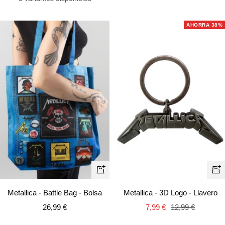
venta
venta
AHORRA 38%
+
+
Añ
Añadir
Metallica - 3D Logo - Llavero
Metallica - Battle Bag - Bolsa
Precio
Precio
Precio
7,99 €
12,99 €
26,99 €
de
normal
de