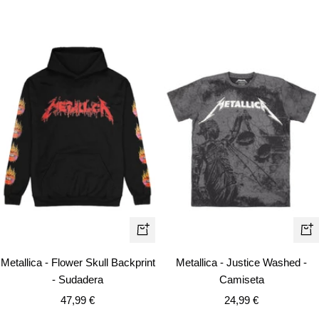
venta
venta
Vista
Vist
rápida
rápi
Metallica - Flower Skull Backprint
Metallica - Justice Washed -
- Sudadera
Camiseta
Precio
Precio
47,99 €
24,99 €
de
de