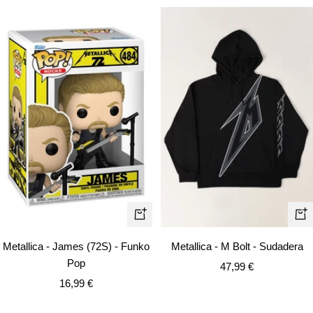
venta
venta
Vist
+
rápi
Añadir
Metallica - M Bolt - Sudadera
Metallica - James (72S) - Funko
Pop
Precio
47,99 €
Precio
de
16,99 €
de
venta