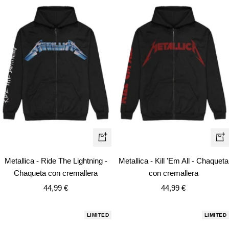
Vista
Vist
rápida
rápi
Metallica - Ride The Lightning -
Metallica - Kill 'Em All - Chaqueta
Chaqueta con cremallera
con cremallera
Precio
Precio
44,99 €
44,99 €
de
de
venta
venta
LIMITED
LIMITED