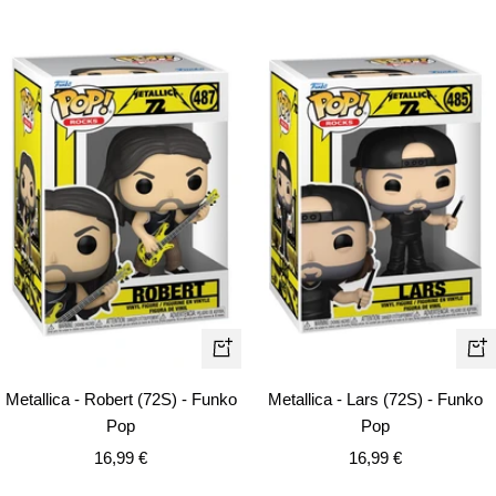
venta
venta
+
+
Añ
Añadir
Metallica - Lars (72S) - Funko
Metallica - Robert (72S) - Funko
Pop
Pop
Precio
Precio
16,99 €
16,99 €
de
de