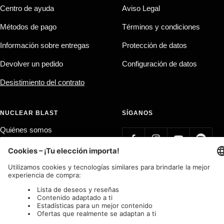
Centro de ayuda
Aviso Legal
Métodos de pago
Términos y condiciones
Información sobre entregas
Protección de datos
Devolver un pedido
Configuración de datos
Desistimiento del contrato
NUCLEAR BLAST
SÍGANOS
Quiénes somos
Label Bands
Affiliate Program
País/región
Idioma
Alemania (EUR €)
Español