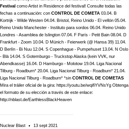
Festival
como Artist in Residence del festival! Consulte todas las
fechas a continuación: con
CONTROL DE COMETA
03.04. B
Kortrijk - Wilde Westen 04.04. Bristol, Reino Unido - El vellón 05.04.
Reino Unido Manchester - Instituto para sordos 06.04. Reino Unido
Londres - Asamblea de Islington 07.04. F París - Petit Bain 08.04. D
Frankfurt - Zoom 10.04. D Múnich - Feierwerk (@ Hansa 39) 11.04.
D Berlín - Bi Nuu 12.04. S Copenhague - Pumpehuset 13.04. N Oslo
- Blä 14.04. S Gotemburgo - Truckstop Alaska (kein VVK, nur
Abendkasse) 16.04. D Hamburgo - Molotow 19.04. Liga Nacional
Tilburg - Roadburn* 20.04. Liga Nacional Tilburg - Roadburn* 21.04.
Liga Nacional Tilburg - Roadburn* *sin
CONTROL DE COMETAS
Mira el tráiler oficial de la gira: https://youtu.be/wqifiYVNsYg Obtenga
el formato de su elección a través de este enlace:
http://nblast.de/EarthlessBlackHeaven
Nuclear Blast
13 sept 2021