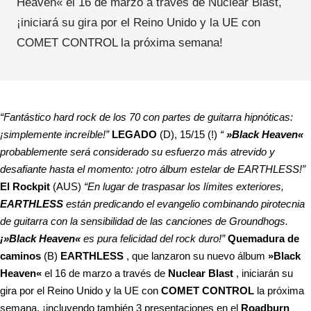
Heaven« el 16 de marzo a través de Nuclear Blast,
¡iniciará su gira por el Reino Unido y la UE con
COMET CONTROL la próxima semana!
“Fantástico hard rock de los 70 con partes de guitarra hipnóticas:
¡simplemente increíble!”
LEGADO
(D), 15/15 (!)
“
»Black Heaven«
probablemente será considerado su esfuerzo más atrevido y
desafiante hasta el momento: ¡otro álbum estelar de EARTHLESS!”
El Rockpit
(AUS)
“En lugar de traspasar los límites exteriores,
EARTHLESS
están predicando el evangelio combinando pirotecnia
de guitarra con la sensibilidad de las canciones de Groundhogs.
¡»Black Heaven«
es pura felicidad del rock duro!”
Quemadura de
caminos
(B)
EARTHLESS
, que lanzaron su nuevo álbum
»Black
Heaven«
el 16 de marzo a través de
Nuclear Blast
, iniciarán su
gira por el Reino Unido y la UE con
COMET CONTROL
la próxima
semana, ¡incluyendo también 3 presentaciones en el
Roadburn