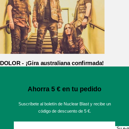
DOLOR - ¡Gira australiana confirmada!
Ahorra 5 € en tu pedido
Suscríbete al boletín de Nuclear Blast y recibe un
código de descuento de 5 €.
Su e-m