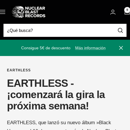
Saltar
Nuclear
al
0
Navigación
Blast
contenido
Consigue 5€ de descuento
Más información
Cerra
EARTHLESS
EARTHLESS -
¡comenzará la gira la
próxima semana!
EARTHLESS, que lanzó su nuevo álbum »Black