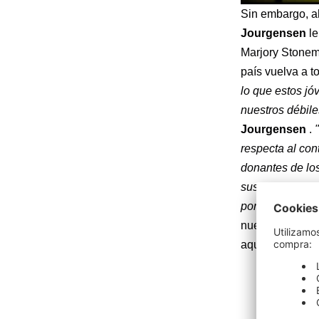
Sin embargo, ah
Jourgensen
le
Marjory Stonem
país vuelva a 
lo que estos j
nuestros débile
Jourgensen
.
respecta al con
donantes de los
sus accionistas
porque ELLOS 
nuevo álbum d
aquí: http://nb