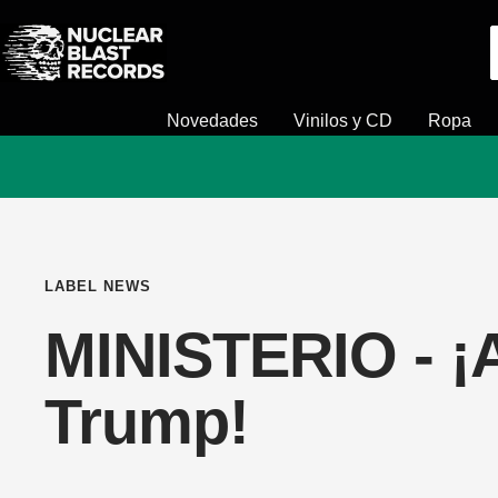
Saltar
Nuclear
al
Blast
contenido
Novedades
Vinilos y CD
Ropa
LABEL NEWS
MINISTERIO - ¡
Trump!