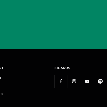
ST
SÍGANOS
s
am