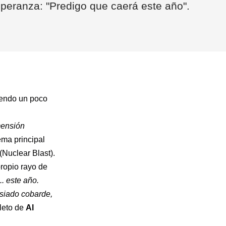
esperanza: "Predigo que caerá este año".
iendo un poco
imensión
ema principal
(Nuclear Blast).
propio rayo de
... este año.
siado cobarde,
leto de
Al