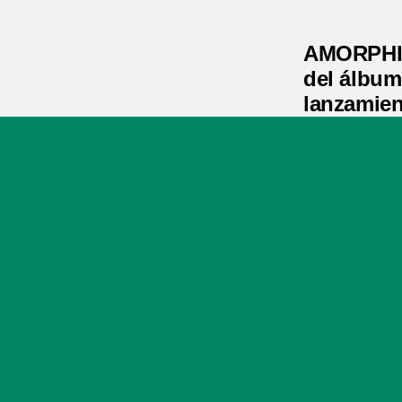
AMORPHIS 
del álbum
lanzamien