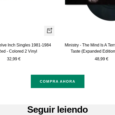
+
Añadir
welve Inch Singles 1981-1984
Ministry - The Mind Is A Ter
Red - Colored 2 Vinyl
Taste (Expanded Edition)
Precio
Precio
32,99 €
48,99 €
de
de
venta
venta
COMPRA AHORA
Seguir leiendo