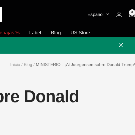
0
Español
ebajas %
Label
Blog
US Store
Cerrar
Inicio
Blog
MINISTERIO - ¡Al Jourgensen sobre Donald Trump!
bre Donald