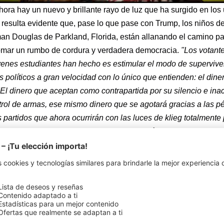
ora hay un nuevo y brillante rayo de luz que ha surgido en los 
 resulta evidente que, pase lo que pase con Trump, los niños d
an Douglas de Parkland, Florida, están allanando el camino pa
tomar un rumbo de cordura y verdadera democracia.
"Los votante
óvenes estudiantes han hecho es estimular el modo de supervive
s políticos a gran velocidad con lo único que entienden: el diner
"El dinero que aceptan como contrapartida por su silencio e ina
trol de armas, ese mismo dinero que se agotará gracias a las pé
 partidos que ahora ocurrirán con las luces de klieg totalmente
 corporativos. "Apoyamos plenamente las tácticas adoptadas po
son los que REALMENTE harán que Estados Unidos vuelva a s
e
MINISTRY
»AmeriKKKant«
se lanzará el 9 de marzo y puede
last.de/MinistryAmeriKKKant
DESCUBRA NUESTROS