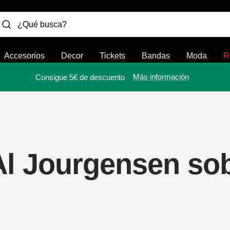
Accesorios
Decor
Tickets
Bandas
Moda
R
Más información
Consigue 5€ de descuento
Al Jourgensen so