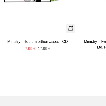
+
Añadir
Ministry - Hopiumforthemasses - CD
Ministry - T
Ltd. 
Precio
Precio
7,99 €
17,99 €
de
normal
venta