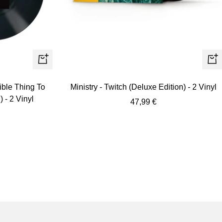
+
+
Añadir
Añ
rible Thing To
Ministry - Twitch (Deluxe Edition) - 2 Vinyl
 - 2 Vinyl
Precio
47,99 €
de
venta