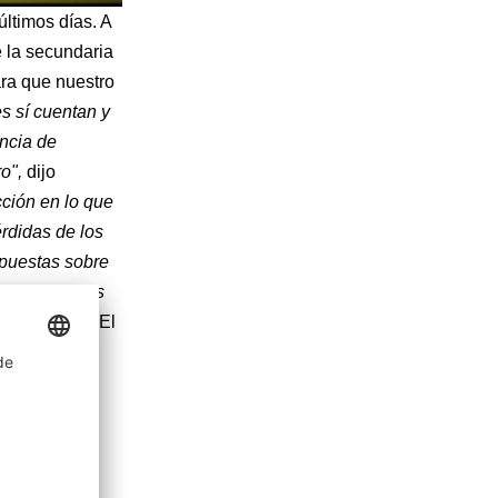
últimos días. A
e la secundaria
ra que nuestro
s sí cuentan y
ncia de
o",
dijo
cción en lo que
rdidas de los
 puestas sobre
r estos niños
er grande".
El
s reservarlo