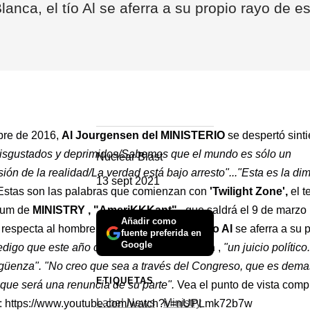
anca, el tío Al se aferra a su propio rayo de 
bre de 2016,
Al Jourgensen del MINISTERIO
se despertó sint
isgustados y deprimidos/Sabemos que el mundo es sólo un
Nuclear Blast
sión de la realidad/La verdad está bajo arresto"..."Esta es la d
13 sept 2021
stas son las palabras que comienzan con
'Twilight Zone',
el t
bum de
MINISTRY
, "AmeriKKKant"
, que saldrá el 9 de marzo 
Añadir como
e respecta al hombre en la Casa Blanca,
el tío Al
se aferra a su 
fuente preferida en
Google
edigo que este año caerá",
dijo
Jourgensen
,
"un juicio político
güenza". "No creo que sea a través del Congreso, que es dema
ETIQUETAS
que será una renuncia de su parte".
Vea el punto de vista comp
Label News
Ministry
uí: https://www.youtube.com/watch?v=nUPLmk72b7w