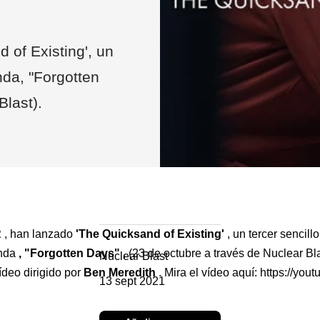
of Existing', un
nda, "Forgotten
Blast).
R
, han lanzado
'The Quicksand of Existing'
, un tercer sencill
anda
, "Forgotten Days"
, (23 de octubre a través de Nuclear Bl
Nuclear Blast
vídeo dirigido por
Ben Meredith
. Mira el vídeo aquí: https://you
13 sept 2021