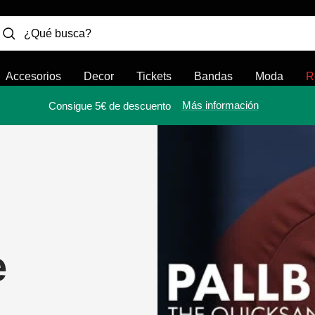
Accesorios
Decor
Tickets
Bandas
Moda
R
Más información
Consigue 5€ de descuento
e