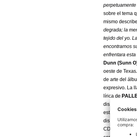
perpetuamente 
sobre el tema q
mismo describe.
degrada; la men
tejido del yo.
encontrarnos s
enfrentara esta
Dunn (Sunn O)
oeste de Texas
de arte del ál
expresivo. La l
lírica de
PALL
disponibles (h
está disponible
disponibles a t
CD/cassette. La