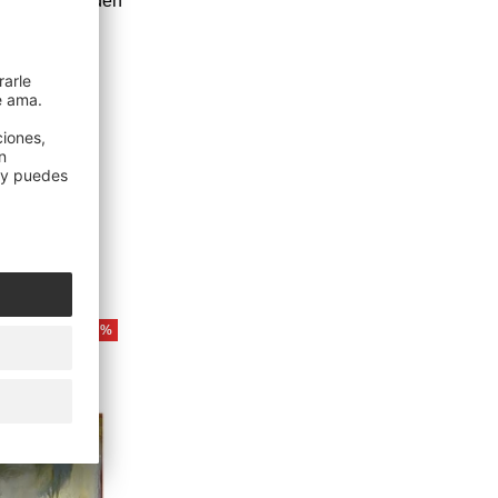
 oyentes pueden
P:
a
AHORRA 53%