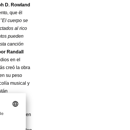
h D. Rowland
nto, que él
 "El cuerpo se
ctados al rico
ntos pueden
esta canción
por Randall
dios en el
ás creó la obra
 en su peso
colía musical y
stán
ho canciones
ísicos
igitalmente y en
a inmediata