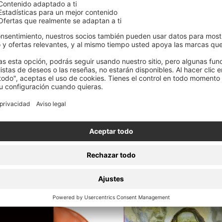
ticipados digitales en iTunes, Amazon Music y Bandcamp. Los
ente el álbum y escuchar la canción principal en todos los DS
de/PallbearerFD
DESCUBRA NUESTROS
Pallbearer Mercancí
LIMITED