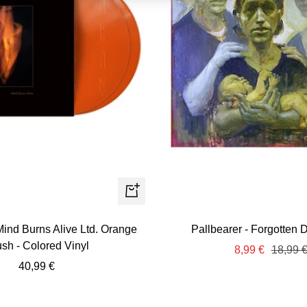
+
Añadir
Mind Burns Alive Ltd. Orange
Pallbearer - Forgotten 
sh - Colored Vinyl
Precio
Precio
8,99 €
18,99 
Precio
40,99 €
de
normal
de
venta
venta