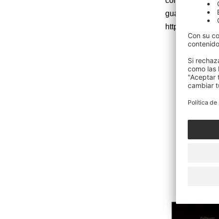
con pedidos an
guardar previam
https://nblast.