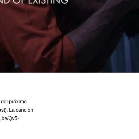
o del próximo
ast). La canción
tu.be/Qv5-