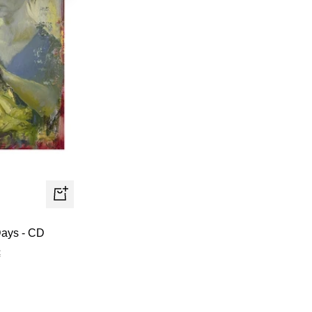
+
Añadir
Days - CD
€