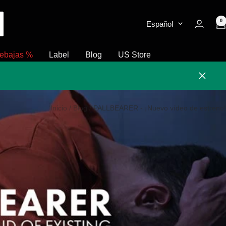
0
Español
ebajas %
Label
Blog
US Store
Cerrar
Inicio
Blog
PALLBEARER - ¡Nuevo vídeo de estreno!