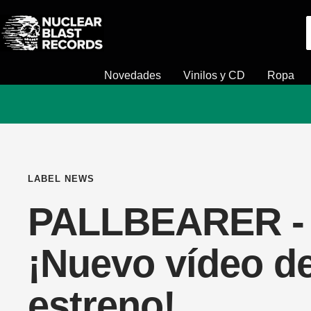
Saltar
Nuclear
al
Blast
contenido
Novedades
Vinilos y CD
Ropa
LABEL NEWS
PALLBEARER -
¡Nuevo vídeo d
estreno!