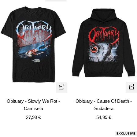
Vista
Vist
rápida
rápi
Obituary - Slowly We Rot -
Obituary - Cause Of Death -
Camiseta
Sudadera
Precio
Precio
27,99 €
54,99 €
de
de
venta
venta
EXCLUSIVE