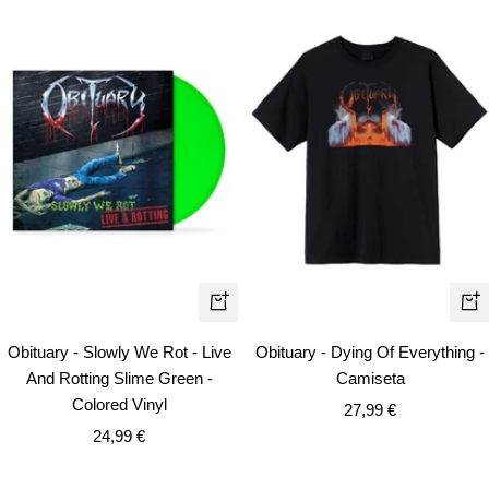
Vist
+
rápi
Añadir
Obituary - Slowly We Rot - Live
Obituary - Dying Of Everything -
And Rotting Slime Green -
Camiseta
Colored Vinyl
Precio
27,99 €
Precio
24,99 €
de
de
venta