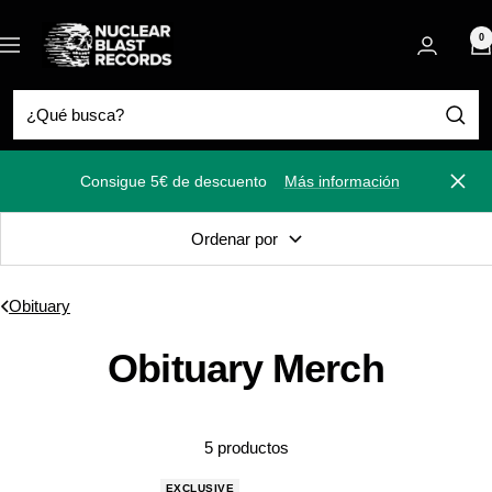
Saltar
Nuclear
al
0
Navigación
Blast
contenido
Consigue 5€ de descuento
Más información
Cerra
Ordenar por
Obituary
Obituary Merch
5 productos
EXCLUSIVE