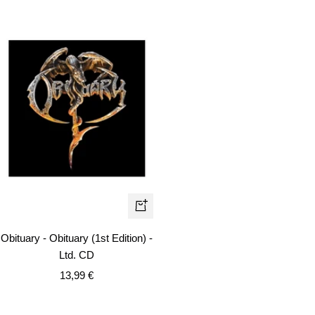
venta
+
Añadir
Obituary - Obituary (1st Edition) -
Ltd. CD
Precio
13,99 €
de
venta